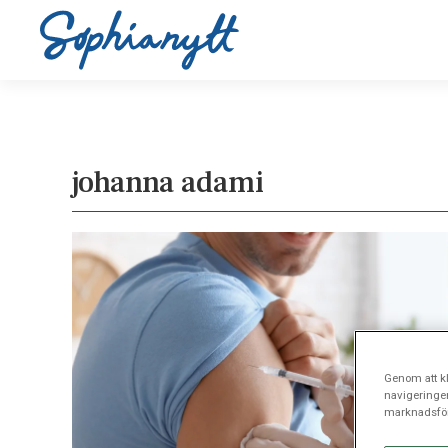
johanna adami
Genom att kl
navigeringe
marknadsför