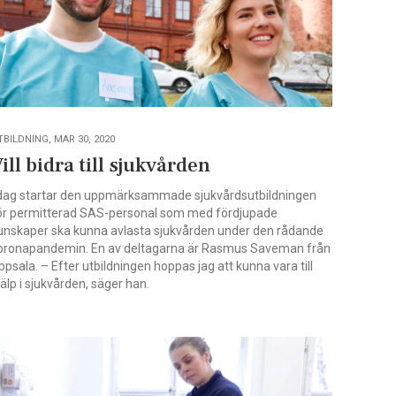
TBILDNING, MAR 30, 2020
ill bidra till sjukvården
 dag startar den uppmärksammade sjukvårdsutbildningen
ör permitterad SAS-personal som med fördjupade
unskaper ska kunna avlasta sjukvården under den rådande
oronapandemin. En av deltagarna är Rasmus Saveman från
ppsala. – Efter utbildningen hoppas jag att kunna vara till
jälp i sjukvården, säger han.