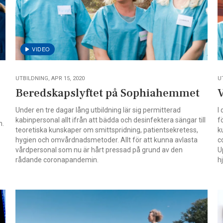
UTBILDNING, APR 15, 2020
U
Beredskapslyftet på Sophiahemmet
V
Under en tre dagar lång utbildning lär sig permitterad
I
kabinpersonal allt ifrån att bädda och desinfektera sängar till
f
n.
teoretiska kunskaper om smittspridning, patientsekretess,
k
hygien och omvårdnadsmetoder. Allt för att kunna avlasta
c
vårdpersonal som nu är hårt pressad på grund av den
U
rådande coronapandemin.
h