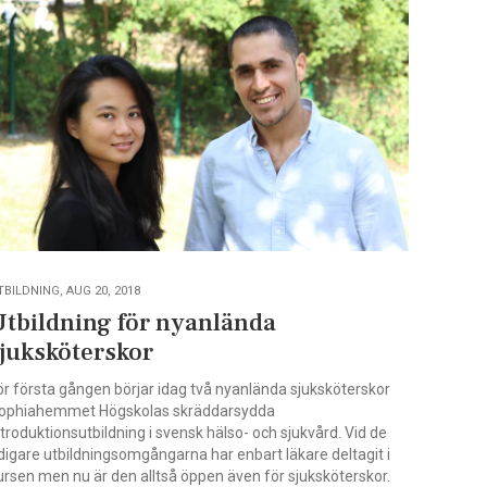
TBILDNING, AUG 20, 2018
Utbildning för nyanlända
sjuksköterskor
ör första gången börjar idag två nyanlända sjuksköterskor
ophiahemmet Högskolas skräddarsydda
ntroduktionsutbildning i svensk hälso- och sjukvård. Vid de
idigare utbildningsomgångarna har enbart läkare deltagit i
ursen men nu är den alltså öppen även för sjuksköterskor.