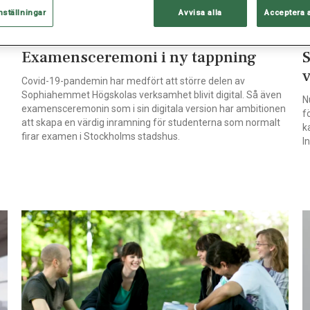
nställningar
Avvisa alla
Acceptera 
UTBILDNING, FEB 10, 2021
U
Examensceremoni i ny tappning
S
Covid-19-pandemin har medfört att större delen av
Sophiahemmet Högskolas verksamhet blivit digital. Så även
N
examensceremonin som i sin digitala version har ambitionen
f
att skapa en värdig inramning för studenterna som normalt
k
firar examen i Stockholms stadshus.
I