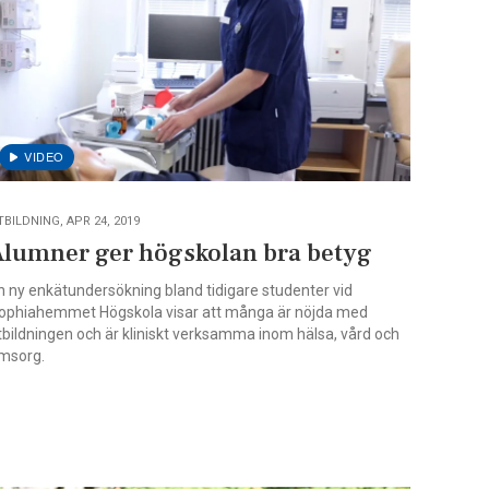
TBILDNING, APR 24, 2019
Alumner ger högskolan bra betyg
n ny enkätundersökning bland tidigare studenter vid
ophiahemmet Högskola visar att många är nöjda med
tbildningen och är kliniskt verksamma inom hälsa, vård och
msorg.