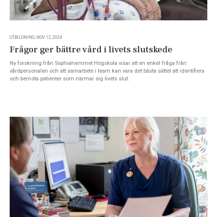
UTBILDNING, NOV 12, 2024
Frågor ger bättre vård i livets slutskede
Ny forskning från Sophiahemmet Högskola visar att en enkel fråga från
vårdpersonalen och att samarbete i team kan vara det bästa sättet att identifiera
och bemöta patienter som närmar sig livets slut.