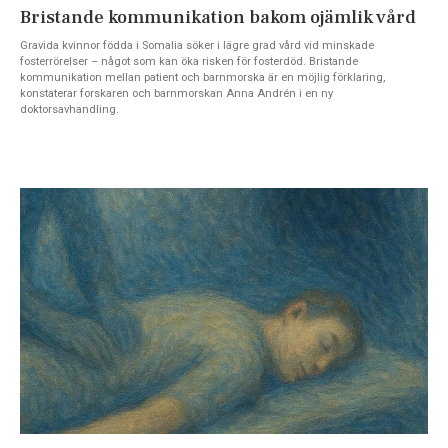
Bristande kommunikation bakom ojämlik vård
Gravida kvinnor födda i Somalia söker i lägre grad vård vid minskade
fosterrörelser – något som kan öka risken för fosterdöd. Bristande
kommunikation mellan patient och barnmorska är en möjlig förklaring,
konstaterar forskaren och barnmorskan Anna Andrén i en ny
doktorsavhandling.