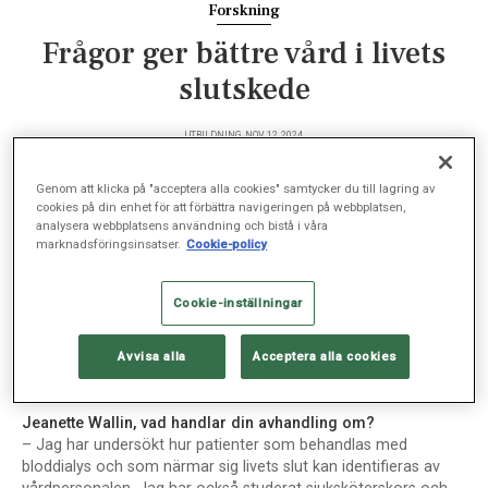
Forskning
Frågor ger bättre vård i livets
slutskede
UTBILDNING, NOV 12, 2024
Genom att klicka på "acceptera alla cookies" samtycker du till lagring av
cookies på din enhet för att förbättra navigeringen på webbplatsen,
analysera webbplatsens användning och bistå i våra
Ny forskning från Sophiahemmet Högskola visar att
marknadsföringsinsatser.
Cookie-policy
en enkel fråga från vårdpersonalen och att
samarbete i team kan vara det bästa sättet att
Cookie-inställningar
identifiera och bemöta patienter som närmar sig
livets slut.
Avvisa alla
Acceptera alla cookies
Jeanette Wallin, vad handlar din avhandling om?
– Jag har undersökt hur patienter som behandlas med
bloddialys och som närmar sig livets slut kan identifieras av