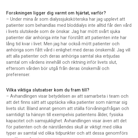
Forskningen ligger dig varmt om hjärtat, varför?
– Under mina år som dialyssjuksköterska har jag upplevt att
patienter som behandlas med bloddialys inte alltid får den vård
i livets slutskede som de önskar. Jag har mött svårt sjuka
patienter där anhöriga inte har förstått att patienten inte har
lång tid kvar i livet. Men jag har också mött patienter och
anhöriga som fått vård i enlighet med deras önskemål. Jag vill
att alla patienter och deras anhöriga samtal ska erbjudas
samtal om vårdens innehåll och riktning inför livets slut,
eftersom vården bör utgå från deras önskemål och
preferenser.
Vilka viktiga slutsatser kom du fram till?
– Avhandlingen visar betydelsen av att samarbeta i team och
att det finns sätt att upptäcka vilka patienter som närmar sig
livets slut. Bland annat genom att ställa förvåningsfrågan och
samtidigt ta hänsyn till exempelvis patientens ålder, fysiska
kapacitet och samsjuklighet. Avhandlingen visar även att det
för patienten och de närståendes skull är viktigt med olika
typer av samtal vid olika tidpunkter och att dessa genomförs