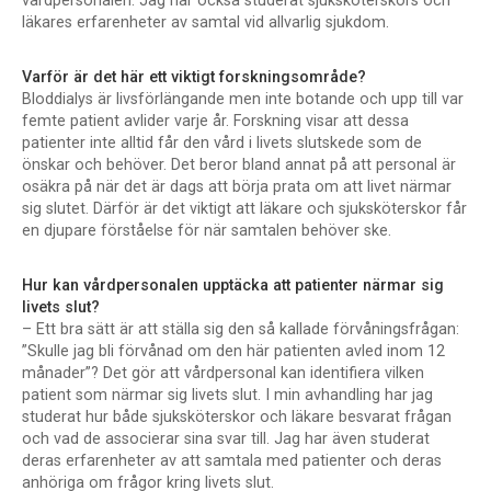
vårdpersonalen. Jag har också studerat sjuksköterskors och
läkares erfarenheter av samtal vid allvarlig sjukdom.
Varför är det här ett viktigt forskningsområde?
Bloddialys är livsförlängande men inte botande och upp till var
femte patient avlider varje år. Forskning visar att dessa
patienter inte alltid får den vård i livets slutskede som de
önskar och behöver. Det beror bland annat på att personal är
osäkra på när det är dags att börja prata om att livet närmar
sig slutet. Därför är det viktigt att läkare och sjuksköterskor får
en djupare förståelse för när samtalen behöver ske.
Hur kan vårdpersonalen upptäcka att patienter närmar sig
livets slut?
– Ett bra sätt är att ställa sig den så kallade förvåningsfrågan:
”Skulle jag bli förvånad om den här patienten avled inom 12
månader”? Det gör att vårdpersonal kan identifiera vilken
patient som närmar sig livets slut. I min avhandling har jag
studerat hur både sjuksköterskor och läkare besvarat frågan
och vad de associerar sina svar till. Jag har även studerat
deras erfarenheter av att samtala med patienter och deras
anhöriga om frågor kring livets slut.