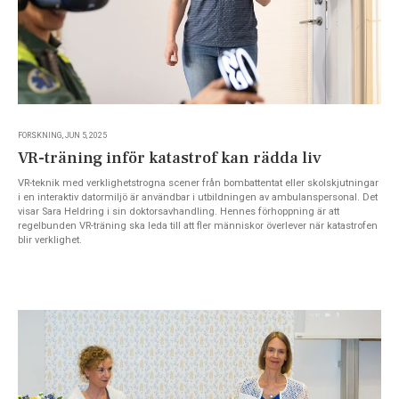
FORSKNING, JUN 5, 2025
VR-träning inför katastrof kan rädda liv
VR-teknik med verklighetstrogna scener från bombattentat eller skolskjutningar
i en interaktiv datormiljö är användbar i utbildningen av ambulanspersonal. Det
visar Sara Heldring i sin doktorsavhandling. Hennes förhoppning är att
regelbunden VR-träning ska leda till att fler människor överlever när katastrofen
blir verklighet.