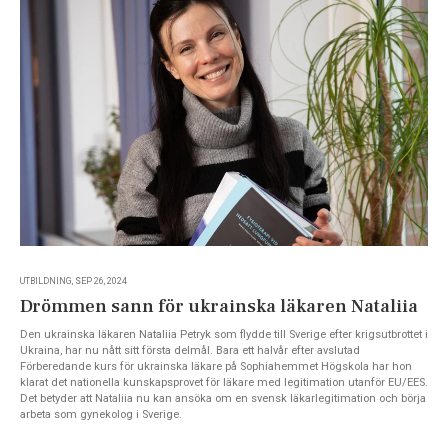
UTBILDNING, SEP 26, 2024
Drömmen sann för ukrainska läkaren Nataliia
Den ukrainska läkaren Nataliia Petryk som flydde till Sverige efter krigsutbrottet i
Ukraina, har nu nått sitt första delmål. Bara ett halvår efter avslutad
Förberedande kurs för ukrainska läkare på Sophiahemmet Högskola har hon
klarat det nationella kunskapsprovet för läkare med legitimation utanför EU/EES.
Det betyder att Nataliia nu kan ansöka om en svensk läkarlegitimation och börja
arbeta som gynekolog i Sverige.