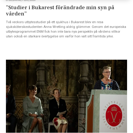
UTBILDNING, FEB 2, 2026
”Studier i Bukarest förändrade min syn på
vården”
Två veckors utbytesstudier på ett sjukhus i Bukarest blev en resa
sjuksköterskestudenten Anna Wretling aldrig glömmer. Genom det europeiska
utbytesprogrammet ENM fick hon inte bara nya perspektiv på vårdens villkor
utan också en starkare övertygelse om varför hon valt sitt framtida yrke.