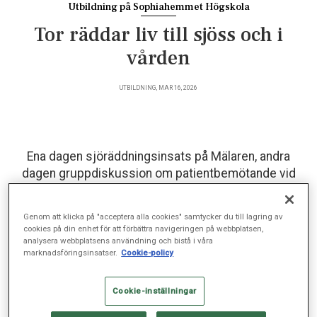
Utbildning på Sophiahemmet Högskola
Tor räddar liv till sjöss och i
vården
UTBILDNING, MAR 16, 2026
Ena dagen sjöräddningsinsats på Mälaren, andra
dagen gruppdiskussion om patientbemötande vid
Sophiahemmet Högskola. En perfekt kombination,
enligt sjuksköterskestudenten Tor Walfridsson.
Genom att klicka på "acceptera alla cookies" samtycker du till lagring av
cookies på din enhet för att förbättra navigeringen på webbplatsen,
analysera webbplatsens användning och bistå i våra
marknadsföringsinsatser.
Cookie-policy
Det är en av de kallaste dagarna i januari och snön ligger i
stora drivor vid Sjöräddningssällskapets station på Ekerö. Vid
bryggan finns två snabba och fullt utrustade motorbåtar
Cookie-inställningar
förtöjda, redo att rycka ut när larmet går.