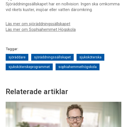
Sjöräddningssällskapet har en nollvision: Ingen ska omkomma
vid rikets kuster, insjöar eller vatten däromkring.
Läs mer om sjöräddningssällskapet
Läs mer om Sophiahemmet Högskola
Taggar:
sjöräddare
sjöräddningssällskapet
sjuksköterska
sjuksköterskeprogrammet
sophiahemmethögskola
Relaterade artiklar