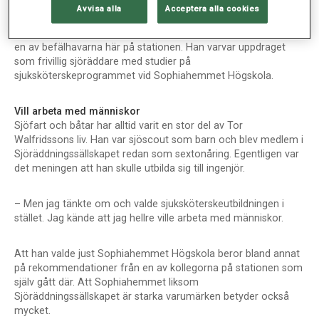
Avvisa alla
Acceptera alla cookies
– Alla vi som är sjöräddare arbetar ideellt. Belöningen ligger i
att vi få vara med att rädda liv, säger Tor Walfridsson som är
en av befälhavarna här på stationen. Han varvar uppdraget
som frivillig sjöräddare med studier på
sjuksköterskeprogrammet vid Sophiahemmet Högskola.
Vill arbeta med människor
Sjöfart och båtar har alltid varit en stor del av Tor
Walfridssons liv. Han var sjöscout som barn och blev medlem i
Sjöräddningssällskapet redan som sextonåring. Egentligen var
det meningen att han skulle utbilda sig till ingenjör.
– Men jag tänkte om och valde sjuksköterskeutbildningen i
stället. Jag kände att jag hellre ville arbeta med människor.
Att han valde just Sophiahemmet Högskola beror bland annat
på rekommendationer från en av kollegorna på stationen som
själv gått där. Att Sophiahemmet liksom
Sjöräddningssällskapet är starka varumärken betyder också
mycket.