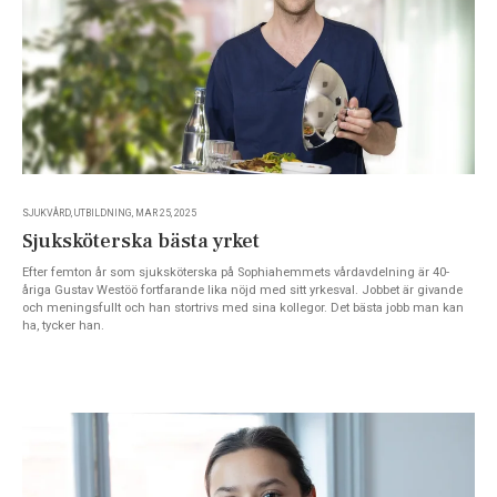
SJUKVÅRD, UTBILDNING, MAR 25, 2025
Sjuksköterska bästa yrket
Efter femton år som sjuksköterska på Sophiahemmets vårdavdelning är 40-
åriga Gustav Westöö fortfarande lika nöjd med sitt yrkesval. Jobbet är givande
och meningsfullt och han stortrivs med sina kollegor. Det bästa jobb man kan
ha, tycker han.