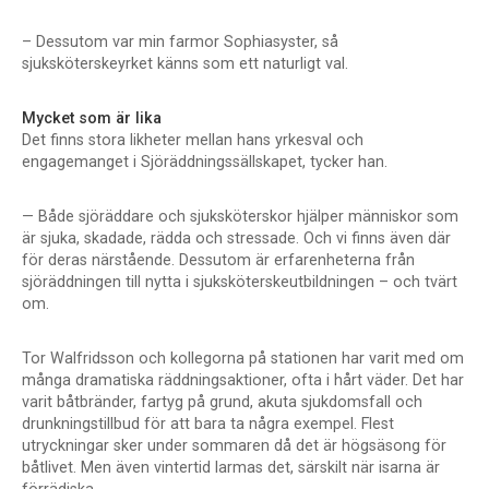
– Dessutom var min farmor Sophiasyster, så
sjuksköterskeyrket känns som ett naturligt val.
Mycket som är lika
Det finns stora likheter mellan hans yrkesval och
engagemanget i Sjöräddningssällskapet, tycker han.
— Både sjöräddare och sjuksköterskor hjälper människor som
är sjuka, skadade, rädda och stressade. Och vi finns även där
för deras närstående. Dessutom är erfarenheterna från
sjöräddningen till nytta i sjuksköterskeutbildningen – och tvärt
om.
Tor Walfridsson och kollegorna på stationen har varit med om
många dramatiska räddningsaktioner, ofta i hårt väder. Det har
varit båtbränder, fartyg på grund, akuta sjukdomsfall och
drunkningstillbud för att bara ta några exempel. Flest
utryckningar sker under sommaren då det är högsäsong för
båtlivet. Men även vintertid larmas det, särskilt när isarna är