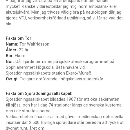
– Jag tror jag vill vara på en arbetsplats där det händer
mycket. Kanske vidareutbildar jag mig inom ambulans- eller
akutsjukvård. Men jag trivdes väldig bra på neurologen där jag
gjorde VFU, verksamhetsförlagd utbildning, så vi får se vad det
blir.
Fakta om Tor:
Namn:
Tor Walfridsson
Ålder:
22 år
Bor
: Ekerö
Gör:
Går fjärde terminen på sjuksköterskeprogrammet på
Sophiahemmet Högskola. Befälhavare vid
Sjöräddningssällskapets station Ekerö/Munsö.
Övrigt:
Tidigare ordförande i högskolans studentkår
Fakta om Sjöräddningssällskapet:
Sjöräddningssällskapet bildades 1907 för att öka säkerheten
till sjöss, och har i dag 74 stationer längs de svenska kusterna
och i de största sjöarna.
Verksamheten finansieras med gåvor, medlemskap och ideella
insatser där 2 500 frivilliga sjöräddare står beredda att rycka ut
dygnet runt, året om.