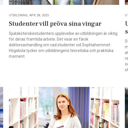
UTBILDNING, APR 28, 2023
U
Studenter vill pröva sina vingar
U
Sjuksköterskestudenters upplevelse av utbildningen är viktig
för deras framtida arbete. Det visar en färsk
S
doktorsavhandling om vad studenter vid Sophiahemmet
m
Högskola tycker om utbildningens teoretiska och praktiska
a
moment.
r
o
s