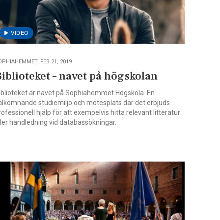
OPHIAHEMMET, FEB 21, 2019
iblioteket – navet på högskolan
iblioteket är navet på Sophiahemmet Högskola. En
älkomnande studiemiljö och mötesplats där det erbjuds
rofessionell hjälp för att exempelvis hitta relevant litteratur
ller handledning vid databassökningar.