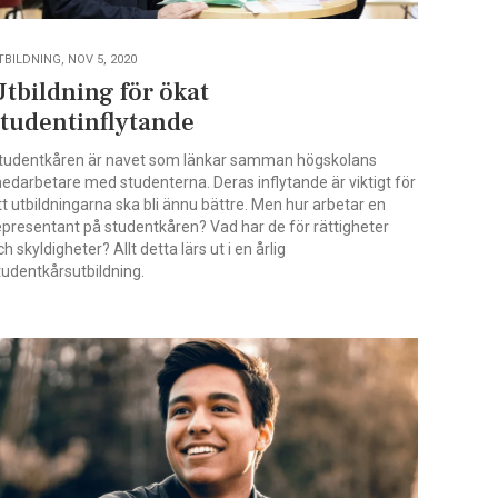
TBILDNING, NOV 5, 2020
tbildning för ökat
studentinflytande
tudentkåren är navet som länkar samman högskolans
edarbetare med studenterna. Deras inflytande är viktigt för
tt utbildningarna ska bli ännu bättre. Men hur arbetar en
epresentant på studentkåren? Vad har de för rättigheter
ch skyldigheter? Allt detta lärs ut i en årlig
tudentkårsutbildning.