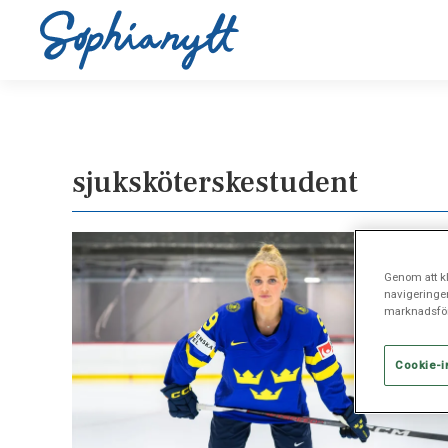
sjuksköterskestudent
Genom att kl
navigeringe
marknadsför
Cookie-i