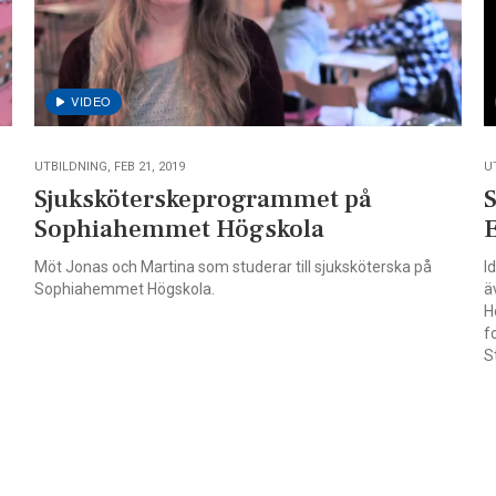
UTBILDNING, FEB 21, 2019
U
Sjuksköterskeprogrammet på
Sophiahemmet Högskola
Möt Jonas och Martina som studerar till sjuksköterska på
I
Sophiahemmet Högskola.
ä
H
f
S