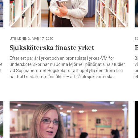
UTBILDNING, MAR 17, 2020
S
Sjuksköterska finaste yrket
B
Efter ett par år i yrket och en bronsplats i yrkes-VM för
B
ot
undersköterskor har nu Jonna Mjörnell påbörjat sina studier
v
t
vid Sophiahemmet Högskola för att uppfylla den dröm hon
p
har haft sedan fem års ålder – att få bli sjuksköterska.
e