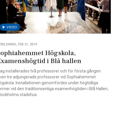
TBILDNING, FEB 21, 2019
Sophiahemmet Högskola,
Examenshögtid i Blå hallen
dag installerades två professorer och för första gången
ven tre adjungerade professorer vid Sophiahemmet
ögskola. Installationen genomfördes under högtidliga
ormer vid den traditionsenliga examenhögtiden i Blå Hallen,
tockholms stadshus.