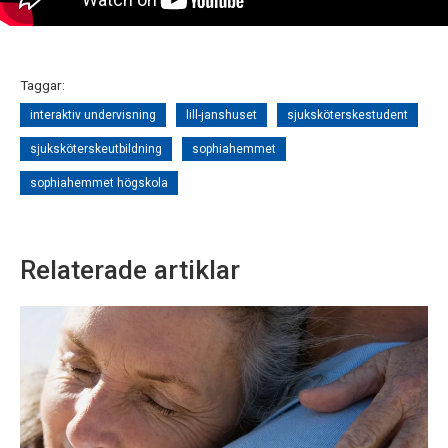
Taggar:
interaktiv undervisning
lill-janshuset
sjuksköterskestudent
sjuksköterskeutbildning
sophiahemmet
sophiahemmet högskola
Relaterade artiklar