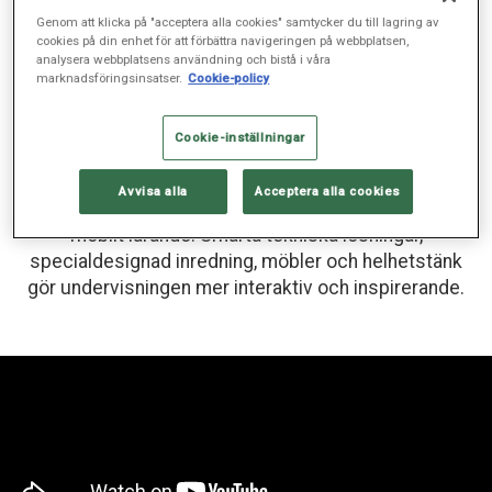
Interaktivt lärande på
Genom att klicka på "acceptera alla cookies" samtycker du till lagring av
cookies på din enhet för att förbättra navigeringen på webbplatsen,
Sophiahemmet Högskola
analysera webbplatsens användning och bistå i våra
marknadsföringsinsatser.
Cookie-policy
UTBILDNING, FEB 21, 2019
Cookie-inställningar
Avvisa alla
Acceptera alla cookies
På Sophiahemmet Högskola erbjuds ett helt nytt
mobilt lärande. Smarta tekniska lösningar,
specialdesignad inredning, möbler och helhetstänk
gör undervisningen mer interaktiv och inspirerande.