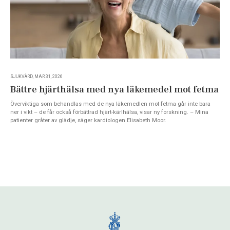
SJUKVÅRD, MAR 31, 2026
Bättre hjärthälsa med nya läkemedel mot fetma
Överviktiga som behandlas med de nya läkemedlen mot fetma går inte bara
ner i vikt – de får också förbättrad hjärt-kärlhälsa, visar ny forskning. – Mina
patienter gråter av glädje, säger kardiologen Elisabeth Moor.