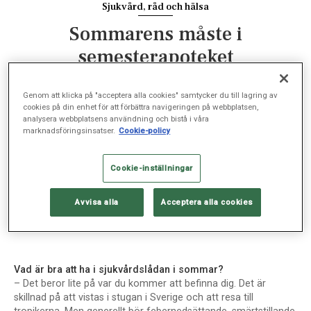
Sjukvård, råd och hälsa
Sommarens måste i
semesterapoteket
SJUKVÅRD, JUN 16, 2022
Genom att klicka på "acceptera alla cookies" samtycker du till lagring av
cookies på din enhet för att förbättra navigeringen på webbplatsen,
analysera webbplatsens användning och bistå i våra
marknadsföringsinsatser.
Cookie-policy
Sommaren är äntligen här och med den kommer
semestern. Claes Wirgin, allmänspecialist på
Cookie-inställningar
Sophiahemmet Sjukhus tipsar om vad som bör
finnas i hemmaapoteket och vad du ska ta med dig
Avvisa alla
Acceptera alla cookies
på resan.
Vad är bra att ha i sjukvårdslådan i sommar?
– Det beror lite på var du kommer att befinna dig. Det är
skillnad på att vistas i stugan i Sverige och att resa till