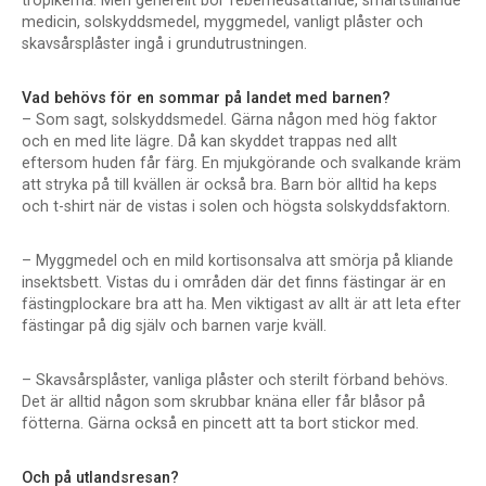
tropikerna. Men generellt bör febernedsättande, smärtstillande
medicin, solskyddsmedel, myggmedel, vanligt plåster och
skavsårsplåster ingå i grundutrustningen.
Vad behövs för en sommar på landet med barnen?
– Som sagt, solskyddsmedel. Gärna någon med hög faktor
och en med lite lägre. Då kan skyddet trappas ned allt
eftersom huden får färg. En mjukgörande och svalkande kräm
att stryka på till kvällen är också bra. Barn bör alltid ha keps
och t-shirt när de vistas i solen och högsta solskyddsfaktorn.
– Myggmedel och en mild kortisonsalva att smörja på kliande
insektsbett. Vistas du i områden där det finns fästingar är en
fästingplockare bra att ha. Men viktigast av allt är att leta efter
fästingar på dig själv och barnen varje kväll.
– Skavsårsplåster, vanliga plåster och sterilt förband behövs.
Det är alltid någon som skrubbar knäna eller får blåsor på
fötterna. Gärna också en pincett att ta bort stickor med.
Och på utlandsresan?