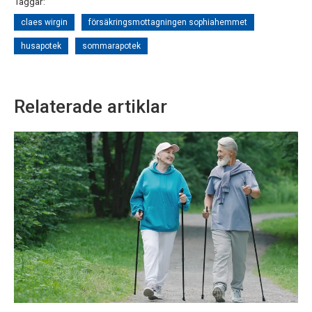
Taggar:
claes wirgin
försäkringsmottagningen sophiahemmet
husapotek
sommarapotek
Relaterade artiklar