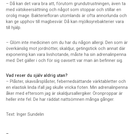
– Då kan det vara bra att, förutom grundutrustningen, även ta
med vätskeersättning och något som stoppar och stillar en
orolig mage. Bakteriefloran utomlands är ofta annorlunda och
kan ge upphov till magbesvär. Då kan mjölksyrebakterier vara
till hjälp.
– Glöm inte medicinen om du har du någon allergi. Den som är
överkänslig mot jordnötter, skaldjur, getingstick och annat där
exponering kan vara livshotande, måste ha sin adrenalinpenna
med. Det gäller i och för sig oavsett var man än befinner sig.
Vad reser du själv aldrig utan?
– Plåster, skavsårsplåster, febernedsättande värktabletter och
en elastisk linda ifall jag skulle vricka foten. Min adrenalinpenna
åker med eftersom jag är skaldjursallergiker. Öronproppar är
heller inte fel. De har räddat nattsömnen många gånger.
Text: Inger Sundelin