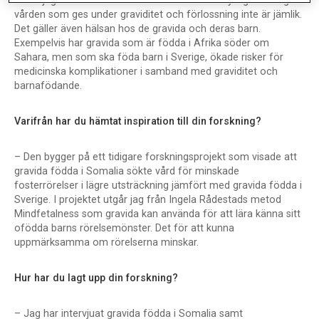
– När jag arbetade som barnmorska blev det tydligt för mig att
vården som ges under graviditet och förlossning inte är jämlik.
Det gäller även hälsan hos de gravida och deras barn.
Exempelvis har gravida som är födda i Afrika söder om
Sahara, men som ska föda barn i Sverige, ökade risker för
medicinska komplikationer i samband med graviditet och
barnafödande.
Varifrån har du hämtat inspiration till din forskning?
– Den bygger på ett tidigare forskningsprojekt som visade att
gravida födda i Somalia sökte vård för minskade
fosterrörelser i lägre utsträckning jämfört med gravida födda i
Sverige. I projektet utgår jag från Ingela Rådestads metod
Mindfetalness som gravida kan använda för att lära känna sitt
ofödda barns rörelsemönster. Det för att kunna
uppmärksamma om rörelserna minskar.
Hur har du lagt upp din forskning?
– Jag har intervjuat gravida födda i Somalia samt