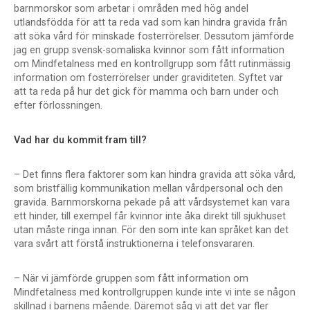
barnmorskor som arbetar i områden med hög andel
utlandsfödda för att ta reda vad som kan hindra gravida från
att söka vård för minskade fosterrörelser. Dessutom jämförde
jag en grupp svensk-somaliska kvinnor som fått information
om Mindfetalness med en kontrollgrupp som fått rutinmässig
information om fosterrörelser under graviditeten. Syftet var
att ta reda på hur det gick för mamma och barn under och
efter förlossningen.
Vad har du kommit fram till?
– Det finns flera faktorer som kan hindra gravida att söka vård,
som bristfällig kommunikation mellan vårdpersonal och den
gravida. Barnmorskorna pekade på att vårdsystemet kan vara
ett hinder, till exempel får kvinnor inte åka direkt till sjukhuset
utan måste ringa innan. För den som inte kan språket kan det
vara svårt att förstå instruktionerna i telefonsvararen.
– När vi jämförde gruppen som fått information om
Mindfetalness med kontrollgruppen kunde inte vi inte se någon
skillnad i barnens mående. Däremot såg vi att det var fler