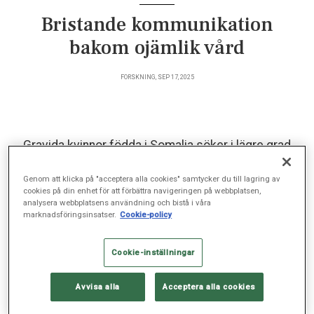
Bristande kommunikation
bakom ojämlik vård
FORSKNING, SEP 17, 2025
Gravida kvinnor födda i Somalia söker i lägre grad
vård vid minskade fosterrörelser – något som kan
öka risken för fosterdöd. Bristande kommunikation
Genom att klicka på "acceptera alla cookies" samtycker du till lagring av
cookies på din enhet för att förbättra navigeringen på webbplatsen,
mellan patient och barnmorska är en möjlig
analysera webbplatsens användning och bistå i våra
förklaring, konstaterar forskaren och barnmorskan
marknadsföringsinsatser.
Cookie-policy
Anna Andrén i en ny doktorsavhandling.
Cookie-inställningar
V
arför valde du det här forskningsområdet?
Avvisa alla
Acceptera alla cookies