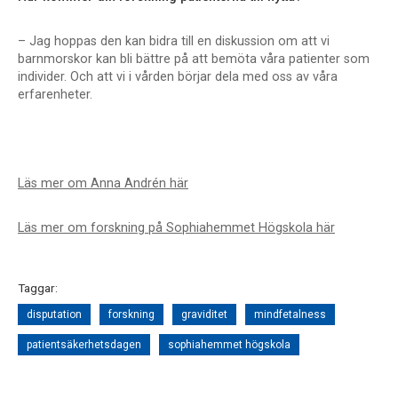
– Jag hoppas den kan bidra till en diskussion om att vi
barnmorskor kan bli bättre på att bemöta våra patienter som
individer. Och att vi i vården börjar dela med oss av våra
erfarenheter.
Läs mer om Anna Andrén här
Läs mer om forskning på Sophiahemmet Högskola här
Taggar:
disputation
forskning
graviditet
mindfetalness
patientsäkerhetsdagen
sophiahemmet högskola