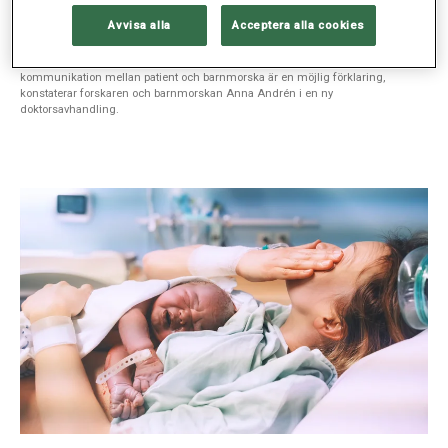
Bristande kommunikation bakom ojämlik vård
Avvisa alla
Acceptera alla cookies
Gravida kvinnor födda i Somalia söker i lägre grad vård vid minskade
fosterrörelser – något som kan öka risken för fosterdöd. Bristande
kommunikation mellan patient och barnmorska är en möjlig förklaring,
konstaterar forskaren och barnmorskan Anna Andrén i en ny
doktorsavhandling.