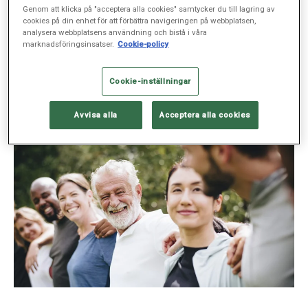
”AI är fantastiskt och skrämmande”
Genom att klicka på "acceptera alla cookies" samtycker du till lagring av
cookies på din enhet för att förbättra navigeringen på webbplatsen,
AI har potential att revolutionera världen med egna, unika lösningar. Men kan
analysera webbplatsens användning och bistå i våra
också användas i destruktiva syften. Anders Hansen, psykiatriker vid
marknadsföringsinsatser.
Cookie-policy
Försäkringsmottagningen Sophiahemmet, vill i SVT:s nya programserie
”Smartare än hjärnan” få oss att reflektera över hur vi förhåller oss till AI.
Cookie-inställningar
Avvisa alla
Acceptera alla cookies