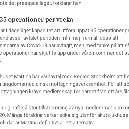
rots det pressade läget, förklarar han.
35 operationer per vecka
ar i dagsläget kapacitet att utföra uppåt 35 operationer p
hand avser avtalet perioden från maj fram till dess att
kningarna av Covid-19 har avtagit, men med tanke på att 
e operationer har skjutits upp under våren kommer det sa
s.
huset Martina har vårdavtal med Region Stockholm att be
h ungdomsmedicinsk mottagningsverksamhet. För att sö
ottagningen krävs medlemskap för barnet från ett års åld
 aldrig haft så stor tillströmning av nya medlemmar som 
20. Många föräldrar verkar söka sig utanför akutsjukhusen
ch där är Martina definitivt är ett alternativ.