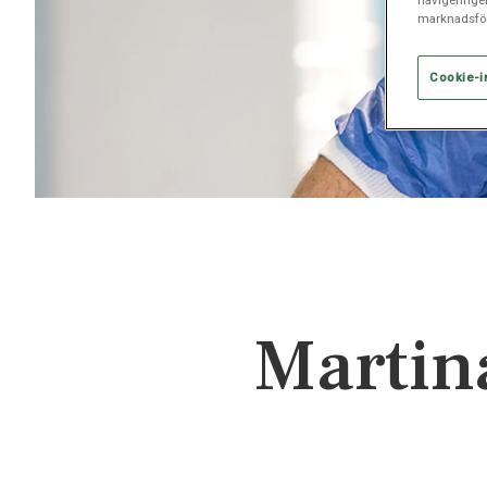
marknadsför
Cookie-i
Martin