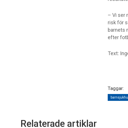
– Vi ser
risk för 
barnets n
efter fot
Text: Ing
Taggar:
barnsjukhu
Relaterade artiklar