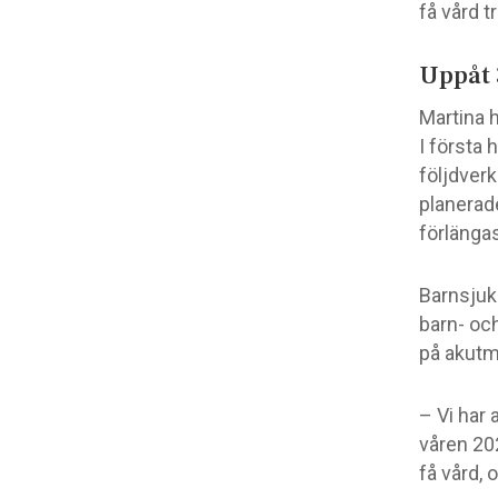
få vård t
Uppåt 
Martina h
I första 
följdver
planerad
förlänga
Barnsjuk
barn- oc
på akutm
– Vi har
våren 20
få vård, o