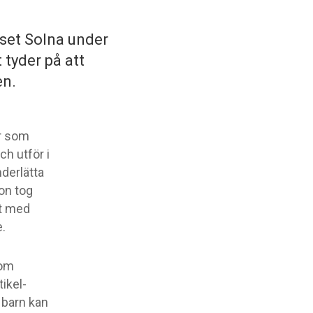
uset Solna under
tyder på att
en.
ar som
ch utför i
derlätta
on tog
kt med
.
 om
ikel-
 barn kan