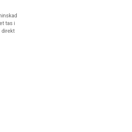
 minskad
t tas i
 direkt