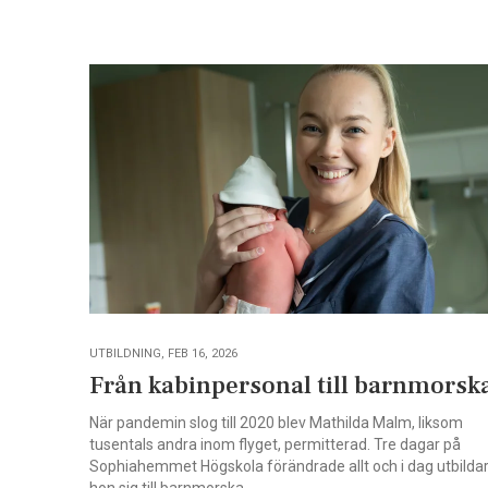
UTBILDNING, FEB 16, 2026
Från kabinpersonal till barnmorsk
När pandemin slog till 2020 blev Mathilda Malm, liksom
tusentals andra inom flyget, permitterad. Tre dagar på
Sophiahemmet Högskola förändrade allt och i dag utbilda
hon sig till barnmorska.