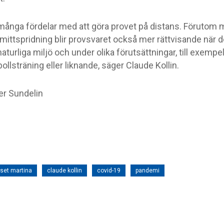
 många fördelar med att göra provet på distans. Förutom
smittspridning blir provsvaret också mer rättvisande när de
aturliga miljö och under olika förutsättningar, till exempel
bollsträning eller liknande, säger Claude Kollin.
er Sundelin
set martina
claude kollin
covid-19
pandemi