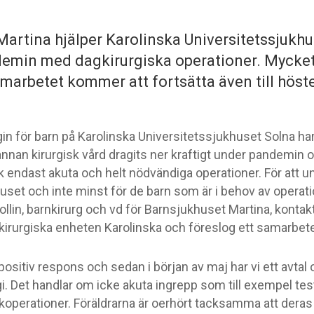
artina hjälper Karolinska Universitetssjukh
min med dagkirurgiska operationer. Mycket 
marbetet kommer att fortsätta även till höst
gin för barn på Karolinska Universitetssjukhuset Solna h
nan kirurgisk vård dragits ner kraftigt under pandemin o
 endast akuta och helt nödvändiga operationer. För att un
uset och inte minst för de barn som är i behov av operati
ollin, barnkirurg och vd för Barnsjukhuset Martina, konta
kirurgiska enheten Karolinska och föreslog ett samarbete
 positiv respons och sedan i början av maj har vi ett avtal
i. Det handlar om icke akuta ingrepp som till exempel test
koperationer. Föräldrarna är oerhört tacksamma att deras