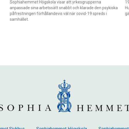
Sophiahemmet Högskola visar att yrkesgrupperna
19
anpassade sina arbetssätt snabbt och klarade den psykiska
H
påfrestningen förhållandevis väl när covid-19 spreds i
gä
samhället.
met Sjukhus
Sophiahemmet Högskola
Sophiahemmet