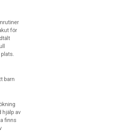
nrutiner
akut för
dtält
ull
plats.
tt barn
sökning
d hjälp av
a finns
v