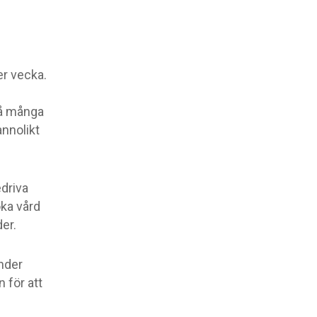
er vecka.
så många
nnolikt
driva
ka vård
er.
under
 för att