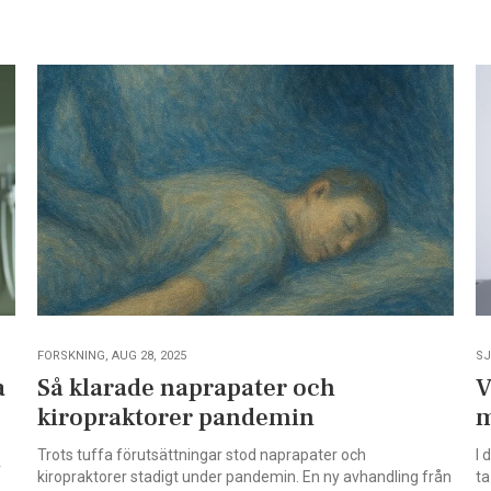
FORSKNING, AUG 28, 2025
SJ
a
Så klarade naprapater och
V
kiropraktorer pandemin
m
Trots tuffa förutsättningar stod naprapater och
I 
r
kiropraktorer stadigt under pandemin. En ny avhandling från
ta