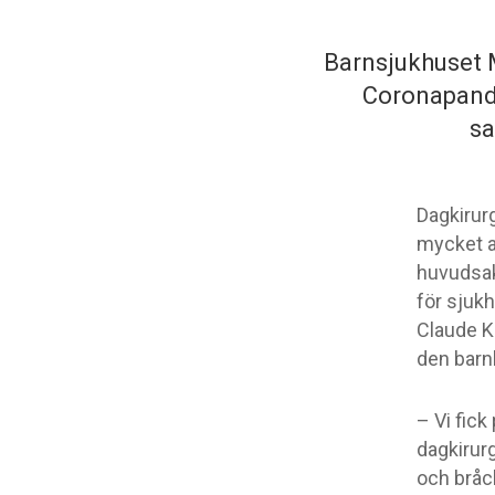
Barnsjukhuset M
Coronapande
sa
Dagkirur
mycket an
huvudsak
för sjukh
Claude K
den barn
– Vi fick
dagkirurg
och bråc