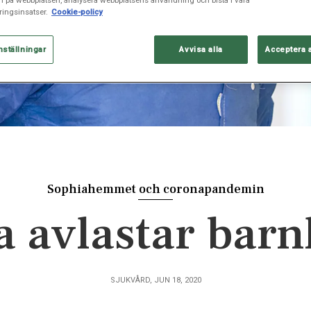
ingsinsatser.
Cookie-policy
nställningar
Avvisa alla
Acceptera 
Sophiahemmet och coronapandemin
a avlastar barn
SJUKVÅRD, JUN 18, 2020