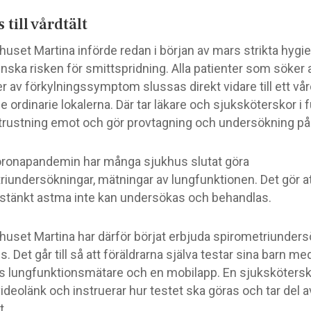
 till vårdtält
uset Martina införde redan i början av mars strikta hygie
inska risken för smittspridning. Alla patienter som söker 
er av förkylningssymptom slussas direkt vidare till ett vår
e ordinarie lokalerna. Där tar läkare och sjuksköterskor i f
rustning emot och gör provtagning och undersökning på 
ronapandemin har många sjukhus slutat göra
riundersökningar, mätningar av lungfunktionen. Det gör a
tänkt astma inte kan undersökas och behandlas.
huset Martina har därför börjat erbjuda spirometriunder
s. Det går till så att föräldrarna själva testar sina barn me
ös lungfunktionsmätare och en mobilapp. En sjukskötersk
deolänk och instruerar hur testet ska göras och tar del a
t.