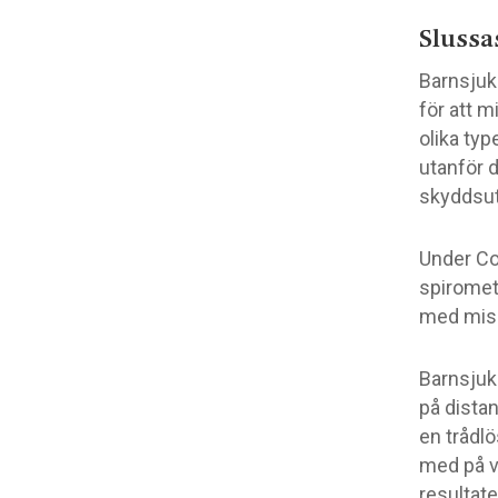
Slussas
Barnsjukh
för att m
olika typ
utanför d
skyddsut
Under Co
spiromet
med miss
Barnsjuk
på distan
en trådl
med på vi
resultate