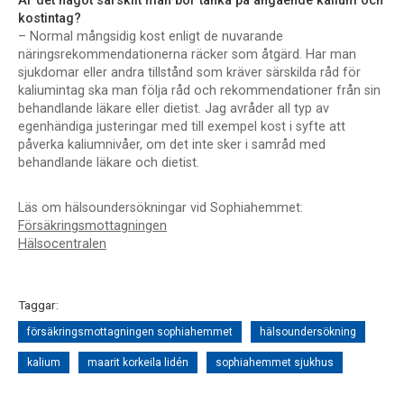
Är det något särskilt man bör tänka på angående kalium och
kostintag?
– Normal mångsidig kost enligt de nuvarande
näringsrekommendationerna räcker som åtgärd. Har man
sjukdomar eller andra tillstånd som kräver särskilda råd för
kaliumintag ska man följa råd och rekommendationer från sin
behandlande läkare eller dietist. Jag avråder all typ av
egenhändiga justeringar med till exempel kost i syfte att
påverka kaliumnivåer, om det inte sker i samråd med
behandlande läkare och dietist.
Läs om hälsoundersökningar vid Sophiahemmet:
Försäkringsmottagningen
Hälsocentralen
Taggar:
försäkringsmottagningen sophiahemmet
hälsoundersökning
kalium
maarit korkeila lidén
sophiahemmet sjukhus