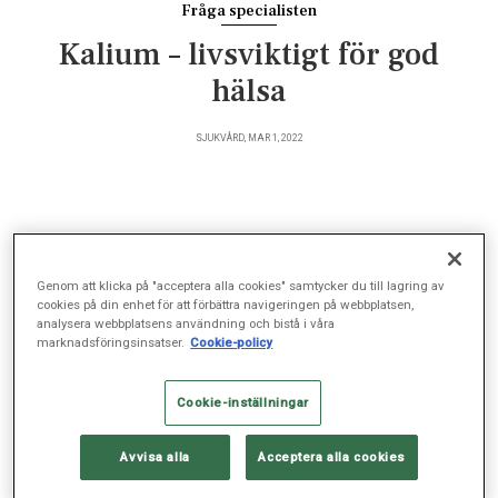
Fråga specialisten
Kalium – livsviktigt för god
hälsa
SJUKVÅRD, MAR 1, 2022
Maarit Korkeila Lidén, specialist i njur- och
internmedicin samt verksamhetschef på
Genom att klicka på "acceptera alla cookies" samtycker du till lagring av
Försäkringsmottagningen Sophiahemmet, svarar på
cookies på din enhet för att förbättra navigeringen på webbplatsen,
frågor om kalium och dess inverkan på kroppen.
analysera webbplatsens användning och bistå i våra
marknadsföringsinsatser.
Cookie-policy
Cookie-inställningar
Avvisa alla
Acceptera alla cookies