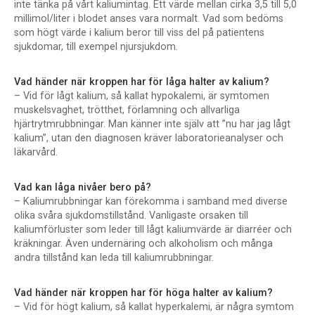
inte tänka på vårt kaliumintag. Ett värde mellan cirka 3,5 till 5,0
millimol/liter i blodet anses vara normalt. Vad som bedöms
som högt värde i kalium beror till viss del på patientens
sjukdomar, till exempel njursjukdom.
Vad händer när kroppen har för låga halter av kalium?
– Vid för lågt kalium, så kallat hypokalemi, är symtomen
muskelsvaghet, trötthet, förlamning och allvarliga
hjärtrytmrubbningar. Man känner inte själv att ”nu har jag lågt
kalium”, utan den diagnosen kräver laboratorieanalyser och
läkarvård.
Vad kan låga nivåer bero på?
– Kaliumrubbningar kan förekomma i samband med diverse
olika svåra sjukdomstillstånd. Vanligaste orsaken till
kaliumförluster som leder till lågt kaliumvärde är diarréer och
kräkningar. Även undernäring och alkoholism och många
andra tillstånd kan leda till kaliumrubbningar.
Vad händer när kroppen har för höga halter av kalium?
– Vid för högt kalium, så kallat hyperkalemi, är några symtom