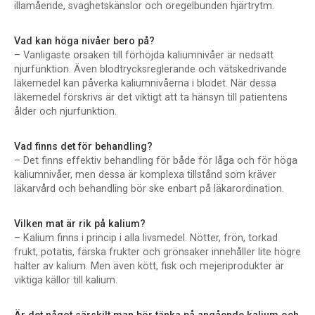
illamående, svaghetskänslor och oregelbunden hjärtrytm.
Vad kan höga nivåer bero på?
– Vanligaste orsaken till förhöjda kaliumnivåer är nedsatt
njurfunktion. Även blodtrycksreglerande och vätskedrivande
läkemedel kan påverka kaliumnivåerna i blodet. När dessa
läkemedel förskrivs är det viktigt att ta hänsyn till patientens
ålder och njurfunktion.
Vad finns det för behandling?
– Det finns effektiv behandling för både för låga och för höga
kaliumnivåer, men dessa är komplexa tillstånd som kräver
läkarvård och behandling bör ske enbart på läkarordination.
Vilken mat är rik på kalium?
– Kalium finns i princip i alla livsmedel. Nötter, frön, torkad
frukt, potatis, färska frukter och grönsaker innehåller lite högre
halter av kalium. Men även kött, fisk och mejeriprodukter är
viktiga källor till kalium.