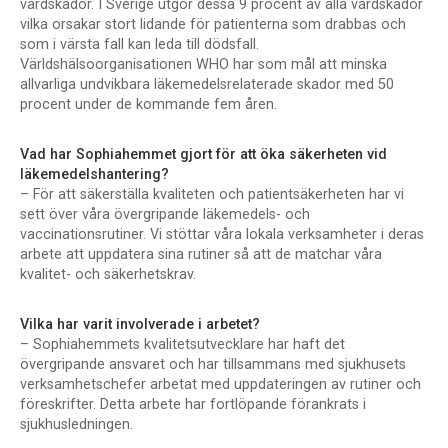
vårdskador. I Sverige utgör dessa 9 procent av alla vårdskador
vilka orsakar stort lidande för patienterna som drabbas och
som i värsta fall kan leda till dödsfall.
Världshälsoorganisationen WHO har som mål att minska
allvarliga undvikbara läkemedelsrelaterade skador med 50
procent under de kommande fem åren.
Vad har Sophiahemmet gjort för att öka säkerheten vid
läkemedelshantering?
– För att säkerställa kvaliteten och patientsäkerheten har vi
sett över våra övergripande läkemedels- och
vaccinationsrutiner. Vi stöttar våra lokala verksamheter i deras
arbete att uppdatera sina rutiner så att de matchar våra
kvalitet- och säkerhetskrav.
Vilka har varit involverade i arbetet?
– Sophiahemmets kvalitetsutvecklare har haft det
övergripande ansvaret och har tillsammans med sjukhusets
verksamhetschefer arbetat med uppdateringen av rutiner och
föreskrifter. Detta arbete har fortlöpande förankrats i
sjukhusledningen.