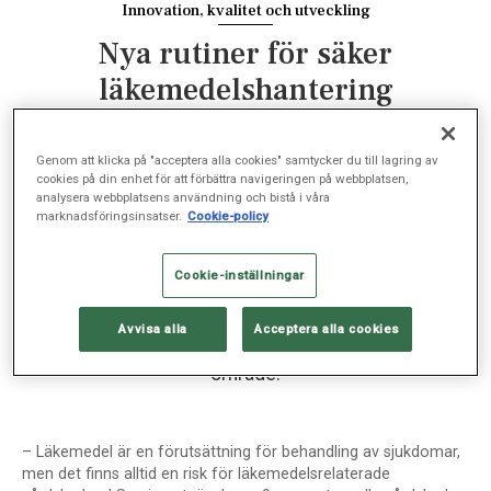
Innovation, kvalitet och utveckling
Nya rutiner för säker
läkemedelshantering
SJUKVÅRD, SEP 14, 2022
Genom att klicka på "acceptera alla cookies" samtycker du till lagring av
cookies på din enhet för att förbättra navigeringen på webbplatsen,
analysera webbplatsens användning och bistå i våra
marknadsföringsinsatser.
Cookie-policy
Sophiahemmet Sjukhus har just genomfört ett
klinikövergripande projekt för att öka säkerheten vid
Cookie-inställningar
läkemedelshantering. Marie Wickman Chantereau,
chefläkare på Sophiahemmet, berättar varför säker
Avvisa alla
Acceptera alla cookies
läkemedelshantering ständigt är ett prioriterat
område.
– Läkemedel är en förutsättning för behandling av sjukdomar,
men det finns alltid en risk för läkemedelsrelaterade