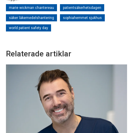
marie wickman chantereau
patientsäkerhetsdagen
säker läkemedelshantering
sophiahemmet sjukhus
world patient safety day
Relaterade artiklar