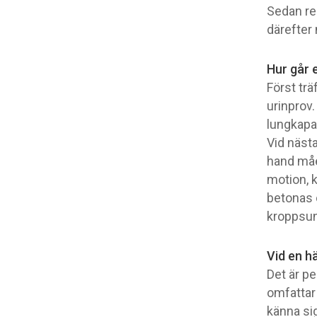
Sedan rek
därefter 
Hur går 
Först tr
urinprov.
lungkapa
Vid näst
hand måe
motion, k
betonas 
kroppsun
Vid en h
Det är p
omfattar
känna sig