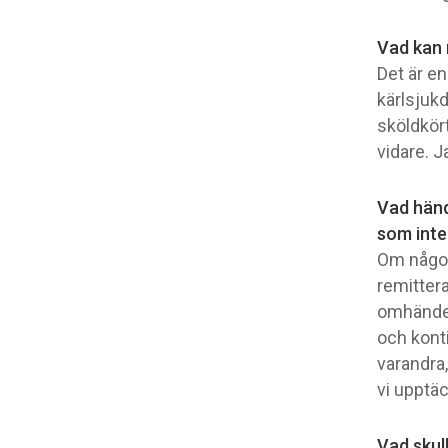
Vad kan 
Det är e
kärlsjuk
sköldkört
vidare. J
Vad händ
som int
Om någon 
remitterar
omhänder
och konti
varandra
vi upptäc
Vad skul