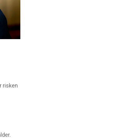
r risken
lder.