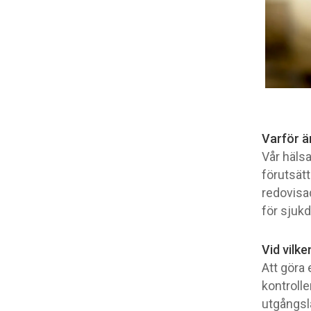
Varför ä
Vår hälsa
förutsätt
redovisa
för sjuk
Vid vilk
Att göra 
kontrolle
utgångslä