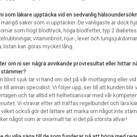
ni som läkare upptäcka vid en sedvanlig hälsoundersök
n mängd saker som vi upptäcker. De vanligaste är dock hjä
domar som högt blodtryck, höga blodfetter, typ 2 diabetes
elrubbningar, vitaminbrist, njur-, lever och lungsjukdoma
a, listan kan göras mycket lång.
er om ni ser några avvikande provresultat eller hittar 
e stämmer?
blivit sjuk tar vi hand om det på vår mottagning eller vi
 till annan specialist. Vi följer upp, ser till att kunden blir 
tagen och tar alltid ett helhetsansvar med vår kompetens
nuitet. Vi strävar efter att träffas regelbundet och lära k
, vilket också gör det lättare att märka om något inte st
ker något som är onormalt tar vi det på största allvar!
le du vilja säga till de som funderar på att börja med re