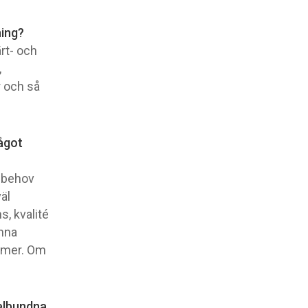
ning?
rt- och
,
r och så
något
d behov
väl
, kvalité
änna
ämmer. Om
gelbundna