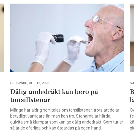
SJUKVÅRD, APR 13, 2026
SJ
Dålig andedräkt kan bero på
B
tonsillstenar
l
Många har aldrig hört talas om tonsillstenar, trots att de är
Öv
betydligt vanligare än man kan tro. Stenarna är hårda,
fe
gulvita små klumpar som kan ge dålig andedräkt. Som tur är
kä
så är de ofarliga och kan åtgärdas på egen hand.
gl