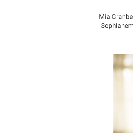
Mia Granber
Sophiahemm