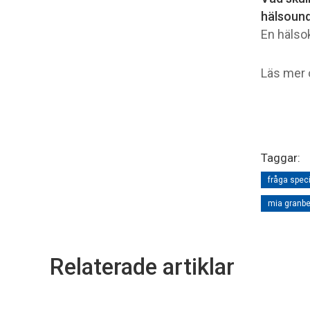
hälsoun
En hälsok
Läs mer
Taggar:
fråga spec
mia granbe
Relaterade artiklar