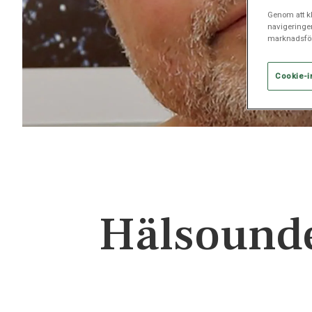
Genom att kl
navigeringe
marknadsför
Cookie-i
Hälsounder