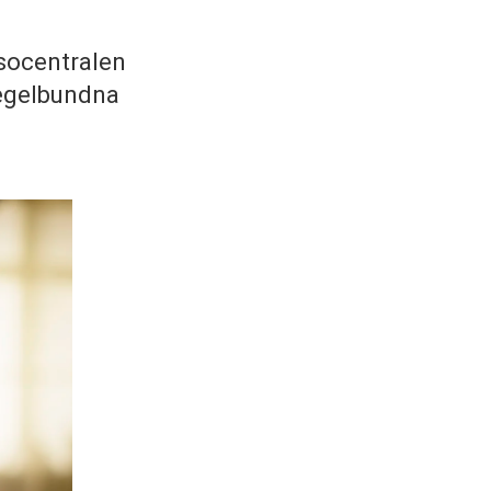
lsocentralen
regelbundna