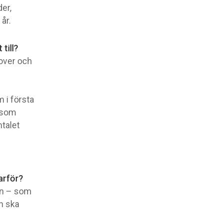
der,
år.
till?
over och
 i första
å som
mtalet
arför?
an – som
n ska