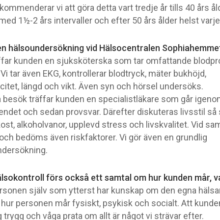
ommenderar vi att göra detta vart tredje år tills 40 års ål
med 1½-2 års intervaller och efter 50 års ålder helst varje 
en hälsoundersökning vid Hälsocentralen Sophiahemmet 
äffar kunden en sjuksköterska som tar omfattande blodpr
 Vi tar även EKG, kontrollerar blodtryck, mäter bukhöjd,
citet, längd och vikt. Även syn och hörsel undersöks.
a besök träffar kunden en specialistläkare som går igenom
ndet och sedan provsvar. Därefter diskuteras livsstil s
ost, alkoholvanor, upplevd stress och livskvalitet. Vid sa
och bedöms även riskfaktorer. Vi gör även en grundlig
dersökning.
älsokontroll förs också ett samtal om hur kunden mår, v
ersonen själv som ytterst har kunskap om den egna häls
 hur personen mår fysiskt, psykisk och socialt. Att kunde
 trygg och våga prata om allt är något vi strävar efter.