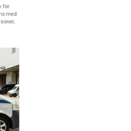
 för
mans med
rsoner,