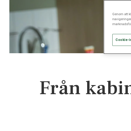
Genom att kl
navigeringe
marknadsför
Cookie-i
Från kabi