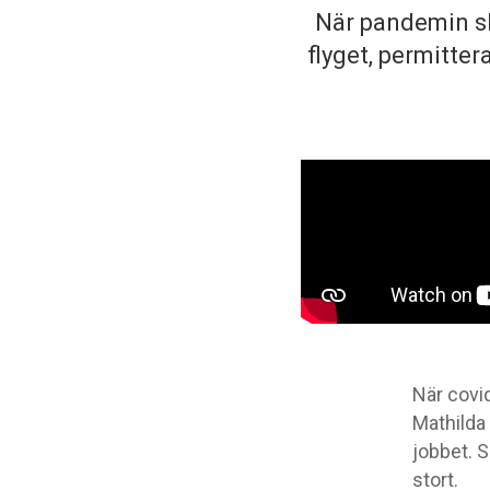
När pandemin sl
flyget, permitte
När covi
Mathilda
jobbet. 
stort.