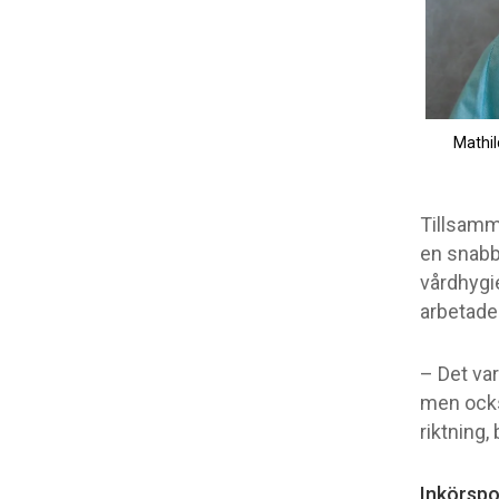
Mathil
Tillsamm
en snabb
vårdhygi
arbetade
– Det va
men ocks
riktning,
Inkörspor