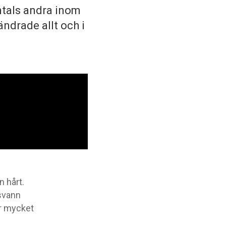
ntals andra inom
ndrade allt och i
 hårt.
svann
ar mycket