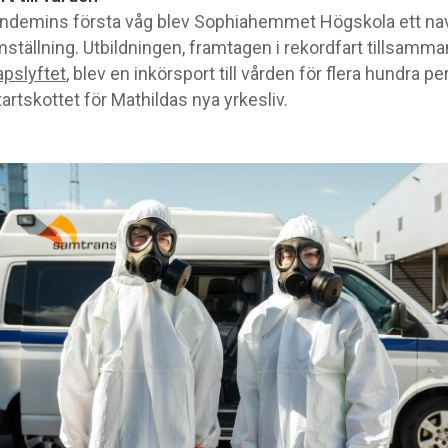
ndemins första våg blev Sophiahemmet Högskola ett nav
ställning. Utbildningen, framtagen i rekordfart tillsam
pslyftet
, blev en inkörsport till vården för flera hundra pe
artskottet för Mathildas nya yrkesliv.