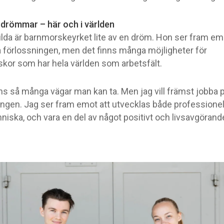
drömmar – här och i världen
ilda är barnmorskeyrket lite av en dröm. Hon ser fram em
å förlossningen, men det finns många möjligheter för
kor som har hela världen som arbetsfält.
nns så många vägar man kan ta. Men jag vill främst jobba 
ingen. Jag ser fram emot att utvecklas både professionel
iska, och vara en del av något positivt och livsavgörand