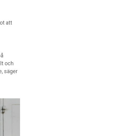
ot att
på
lt och
e, säger