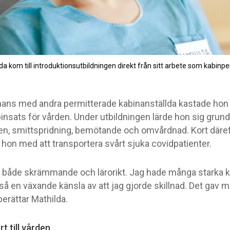
da kom till introduktionsutbildningen direkt från sitt arbete som kabinpe
ans med andra permitterade kabinanställda kastade hon s
insats för vården. Under utbildningen lärde hon sig grund
en, smittspridning, bemötande och omvårdnad. Kort däre
 hon med att transportera svårt sjuka covidpatienter.
r både skrämmande och lärorikt. Jag hade många starka k
å en växande känsla av att jag gjorde skillnad. Det gav m
 berättar Mathilda.
t till vården