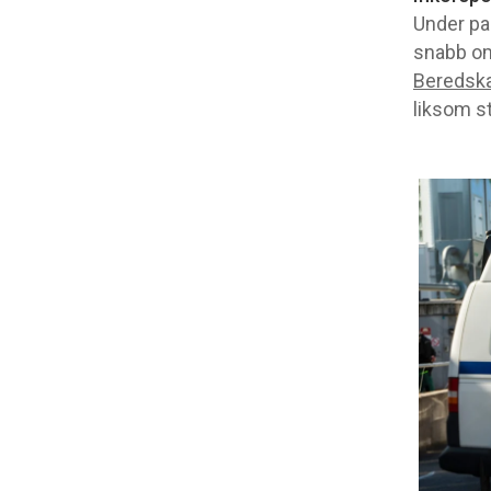
Under pa
snabb om
Beredska
liksom st