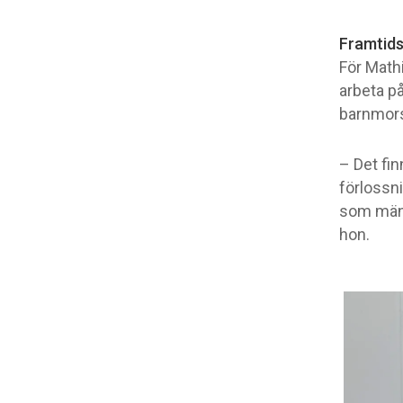
Framtids
För Math
arbeta p
barnmors
– Det fi
förlossn
som männ
hon.