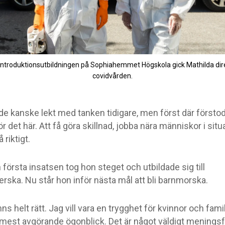
introduktionsutbildningen på Sophiahemmet Högskola gick Mathilda dire
covidvården.
de kanske lekt med tanken tidigare, men först där förstod
ör det här. Att få göra skillnad, jobba nära människor i situ
 riktigt.
 första insatsen tog hon steget och utbildade sig till
rska. Nu står hon inför nästa mål att bli barnmorska.
ns helt rätt. Jag vill vara en trygghet för kvinnor och familj
 mest avgörande ögonblick. Det är något väldigt meningsful