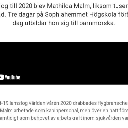
og till 2020 blev Mathilda Malm, liksom tuse
rad. Tre dagar på Sophiahemmet Högskola förä
dag utbildar hon sig till barnmorska.
d-19 lamslog världen våren 2020 drabbades flygbranschen
 Malm arbetade som kabinpersonal, men över en natt för
Samtidigt som behovet av arbetskraft inom sjukvården v