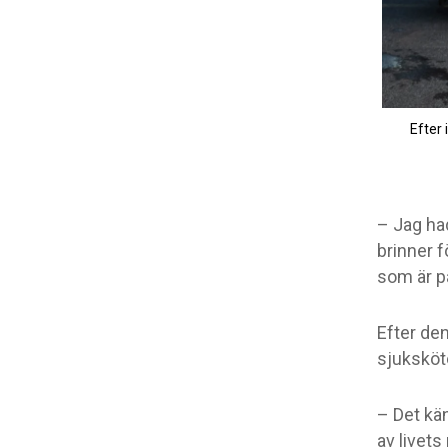
Efter 
– Jag ha
brinner f
som är på
Efter den
sjuksköte
– Det kän
av livets