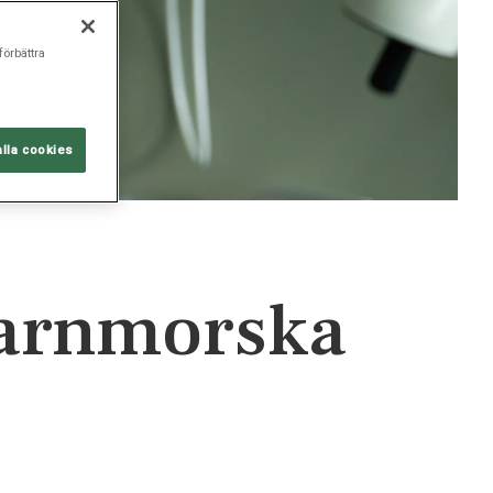
förbättra
alla cookies
barnmorska