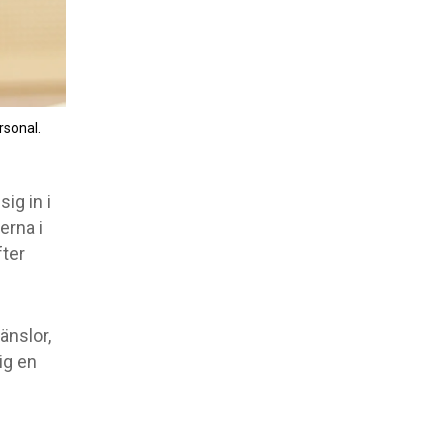
rsonal.
ig in i
erna i
fter
änslor,
ig en