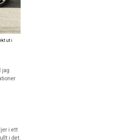
kt ut i
 jag
ationer
er i ett
lt i det.