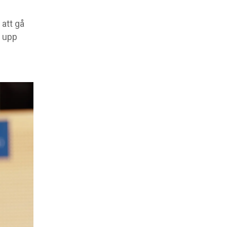
 att gå
k upp