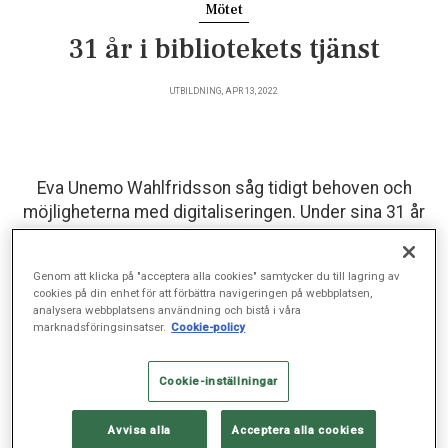
Mötet
31 år i bibliotekets tjänst
UTBILDNING, APR 13, 2022
Eva Unemo Wahlfridsson såg tidigt behoven och
möjligheterna med digitaliseringen. Under sina 31 år
som bibliotekschef har hon gett Sophiahemmet
Högskola ett modernt bibliotek i framkant.
Genom att klicka på "acceptera alla cookies" samtycker du till lagring av
cookies på din enhet för att förbättra navigeringen på webbplatsen,
analysera webbplatsens användning och bistå i våra
marknadsföringsinsatser.
Cookie-policy
För många studenter och medarbetare på Sophiahemmet är
Eva Unemo Wahlfridsson en välkänd person. Det är hon och
hennes bibliotekariekollegor som sköter bokutlåningen, guidar i
Cookie-inställningar
databassökningar och förklarar hur en referenslista i ett
akademiskt arbete ska utformas.
Avvisa alla
Acceptera alla cookies