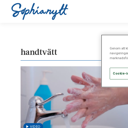
Genom att kl
handtvätt
navigeringe
marknadsför
Cookie-i