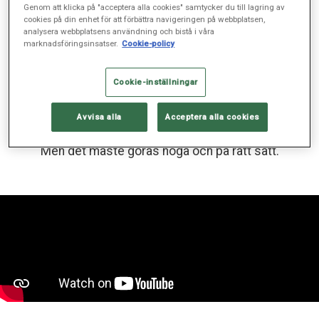
Sjukvård, råd och hälsa
Genom att klicka på "acceptera alla cookies" samtycker du till lagring av
cookies på din enhet för att förbättra navigeringen på webbplatsen,
Handtvätt på rätt sätt
analysera webbplatsens användning och bistå i våra
marknadsföringsinsatser.
Cookie-policy
SJUKVÅRD, MAR 9, 2020
Cookie-inställningar
Avvisa alla
Acceptera alla cookies
Att tvätta händerna är viktigt för att undvika smitta.
Men det måste göras noga och på rätt sätt.