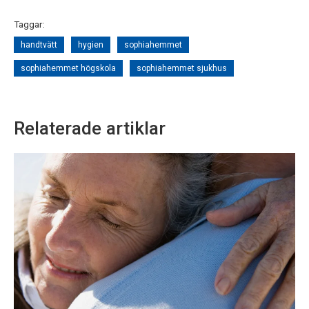
Taggar:
handtvätt
hygien
sophiahemmet
sophiahemmet högskola
sophiahemmet sjukhus
Relaterade artiklar