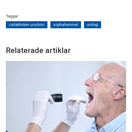
Taggar:
carlakliniken uroclinic
sophiahemmet
urologi
Relaterade artiklar