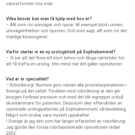
cancerformen hos män.
Vilka besvär kan man få hjälp med hos er?
– Allt som rör urinvägar och njurar, till exempel blod i urinen,
urinvägsinfektion och njursten. Och som sagt, allt som rör det
manliga könsorganet.
Varför startar ni en ny urologklinik på Sophiahemmet?
– Vi ser att det finns ett stort behov och långa väntetider för
att få träffa en urolog. Inte minst när det gäller operationer.
Vad är er specialitet?
– Robotkirurgi. Numera görs nästan alla prostataoperationer i
Sverige på det sättet. Fördelen med robotkirurgi är den ger
kirurgen förfinad precision och med det blir ingreppet också
skonsammare för patienten. Dessutom sker eftervården av
opererade urologipatienter på Sophiahemmets vårdavdelning.
Något som brukar vara mycket uppskattat.
I Sverige är jag den som har längst erfarenhet av robotkirurgi.
Jag gjorde den första robotassisterade operationen redan
2002.