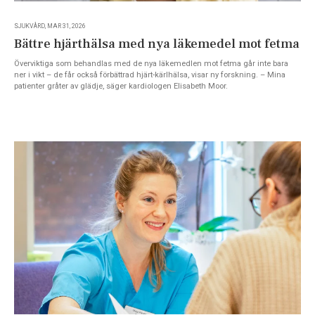
SJUKVÅRD, MAR 31, 2026
Bättre hjärthälsa med nya läkemedel mot fetma
Överviktiga som behandlas med de nya läkemedlen mot fetma går inte bara
ner i vikt – de får också förbättrad hjärt-kärlhälsa, visar ny forskning. – Mina
patienter gråter av glädje, säger kardiologen Elisabeth Moor.