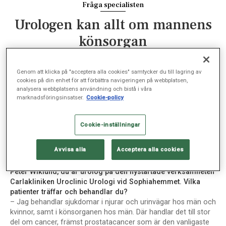
Fråga specialisten
Urologen kan allt om mannens
könsorgan
SJUKVÅRD, NOV 26, 2024
Genom att klicka på "acceptera alla cookies" samtycker du till lagring av
cookies på din enhet för att förbättra navigeringen på webbplatsen,
analysera webbplatsens användning och bistå i våra
marknadsföringsinsatser.
Cookie-policy
Svårt att kissa eller blod i urinen? Vänd dig till en
urolog, som är specialist på besvär som rör njurar,
Cookie-inställningar
urinvägar och det manliga könsorganet.
Avvisa alla
Acceptera alla cookies
Peter Wiklund, du är urolog på den nystartade verksamheten
Carlakliniken Uroclinic Urologi vid Sophiahemmet. Vilka
patienter träffar och behandlar du?
– Jag behandlar sjukdomar i njurar och urinvägar hos män och
kvinnor, samt i könsorganen hos män. Där handlar det till stor
del om cancer, främst prostatacancer som är den vanligaste