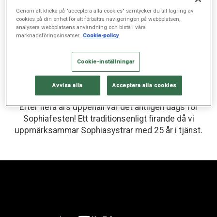
Tradition och historia
Genom att klicka på "acceptera alla cookies" samtycker du till lagring av
Sophiafesten – en högtid för
cookies på din enhet för att förbättra navigeringen på webbplatsen,
analysera webbplatsens användning och bistå i våra
våra alumner
marknadsföringsinsatser.
Cookie-policy
SOPHIAHEMMET, MAJ 31, 2023
Cookie-inställningar
Avvisa alla
Acceptera alla cookies
Efter flera års uppehåll var det äntligen dags för
Sophiafesten! Ett traditionsenligt firande då vi
uppmärksammar Sophiasystrar med 25 år i tjänst.