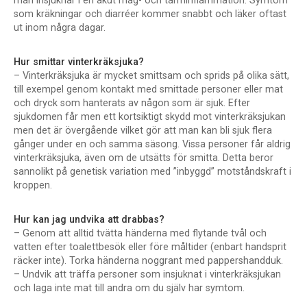
man insjuknar i en akut mag- och tarminflammation. Symtom
som kräkningar och diarréer kommer snabbt och läker oftast
ut inom några dagar.
Hur smittar vinterkräksjuka?
– Vinterkräksjuka är mycket smittsam och sprids på olika sätt,
till exempel genom kontakt med smittade personer eller mat
och dryck som hanterats av någon som är sjuk. Efter
sjukdomen får men ett kortsiktigt skydd mot vinterkräksjukan
men det är övergående vilket gör att man kan bli sjuk flera
gånger under en och samma säsong. Vissa personer får aldrig
vinterkräksjuka, även om de utsätts för smitta. Detta beror
sannolikt på genetisk variation med ”inbyggd” motståndskraft i
kroppen.
Hur kan jag undvika att drabbas?
– Genom att alltid tvätta händerna med flytande tvål och
vatten efter toalettbesök eller före måltider (enbart handsprit
räcker inte). Torka händerna noggrant med pappershandduk.
– Undvik att träffa personer som insjuknat i vinterkräksjukan
och laga inte mat till andra om du själv har symtom.