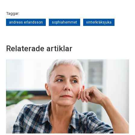
Taggar:
andreas erlandsson
sophiahemmet
vinterkräksjuka
Relaterade artiklar