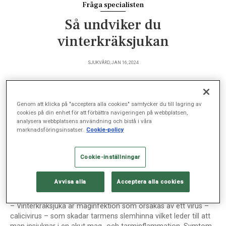
Fråga specialisten
Så undviker du
vinterkräksjukan
SJUKVÅRD, JAN 16, 2024
Genom att klicka på "acceptera alla cookies" samtycker du till lagring av
Att drabbas av vinterkräksjuka är påfrestande och
cookies på din enhet för att förbättra navigeringen på webbplatsen,
analysera webbplatsens användning och bistå i våra
något man helst vill slippa. Andreas Erlandsson,
marknadsföringsinsatser.
Cookie-policy
specialist i allmänmedicin och verksamhetschef för
Husläkarmottagningen Sophiahemmet, berättar om
Cookie-inställningar
virussjukdomen och hur den kan undvikas.
Avvisa alla
Acceptera alla cookies
Vad är vinterkräksjuka och vad får man för symtom?
– Vinterkräksjuka är maginfektion som orsakas av ett virus –
calicivirus – som skadar tarmens slemhinna vilket leder till att