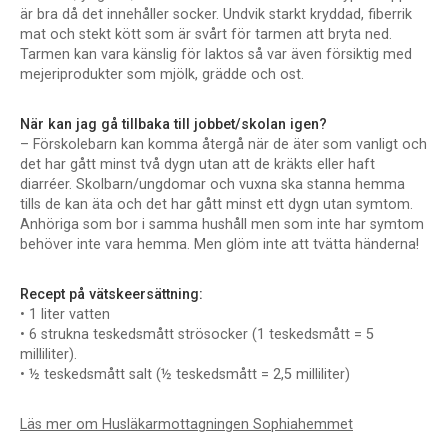
är bra då det innehåller socker. Undvik starkt kryddad, fiberrik
mat och stekt kött som är svårt för tarmen att bryta ned.
Tarmen kan vara känslig för laktos så var även försiktig med
mejeriprodukter som mjölk, grädde och ost.
När kan jag gå tillbaka till jobbet/skolan igen?
– Förskolebarn kan komma återgå när de äter som vanligt och
det har gått minst två dygn utan att de kräkts eller haft
diarréer. Skolbarn/ungdomar och vuxna ska stanna hemma
tills de kan äta och det har gått minst ett dygn utan symtom.
Anhöriga som bor i samma hushåll men som inte har symtom
behöver inte vara hemma. Men glöm inte att tvätta händerna!
Recept på vätskeersättning:
• 1 liter vatten
• 6 strukna teskedsmått strösocker (1 teskedsmått = 5
milliliter).
• ½ teskedsmått salt (½ teskedsmått = 2,5 milliliter)
Läs mer om Husläkarmottagningen Sophiahemmet