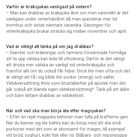
Varför är kräksjukan vanligast på vintern?
– Man kan drabbas av kräksjuka året om men sannolikt är det
vanligare under vinterhalvåret då man spenderar mer tid
inomhus och vistas närmare varandra. Säsongen för
vinterkräksjuka brukar sträcka sig mellan november och april.
Vad är viktigt att tänka på om jag drabbas?
– Diarréer och kräkningar och tarmens försämrade förmåga
att ta upp vätska kan leda till uttorkning. Därför är det viktigt
att dricka mer vätska än vanligt vid vinterkräksjuka och
framför allt om du också får feber. Drick lite men ofta och det
är viktigt att få i sig både lite socker (energi) och salter.
Vätskeersättning finns som brustabletter på apotek men det
går också att blanda egen vätskeersättning*. Tänk på att äldre
och barn lättare drabbas av vätskebrist.
När och vad ska man börja äta efter magsjukan?
– Efter en rejäl magsjuka behöver man fylla på krafterna igen.
När du känner sig lite bättre kan du börja med att äta små
portioner med det som är skonsamt för magen, till exempel
vitt bröd, yoghurt, kokt fisk eller ris. Blåbärs- och nyponsoppa