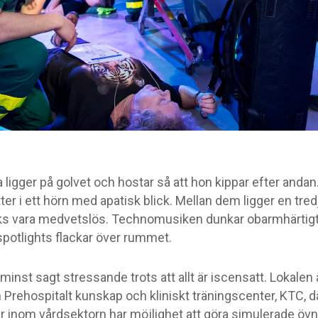
 ligger på golvet och hostar så att hon kippar efter andan
ter i ett hörn med apatisk blick. Mellan dem ligger en tre
s vara medvetslös. Technomusiken dunkar obarmhärtig
spotlights flackar över rummet.
 minst sagt stressande trots att allt är iscensatt. Lokalen 
 Prehospitalt kunskap och kliniskt träningscenter, KTC, d
r inom vårdsektorn har möjlighet att göra simulerade övn