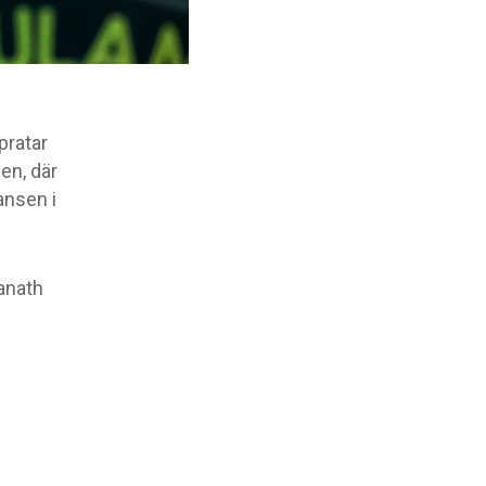
pratar
en, där
ansen i
anath