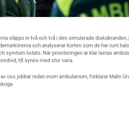
rna släpps in två och två i den simulerade diskobranden, 
emarkörerna och analyserar korten som de har runt hals
h symtom listats. När prioriteringen är klar lastas ambul
redvid, till synes med stor vana.
av oss jobbar redan inom ambulansen, förklarar Malin Gr
skoga.