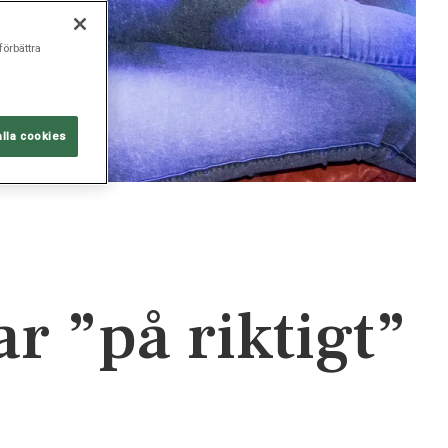
förbättra
alla cookies
 ”på riktigt”