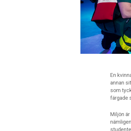
En kvinna
annan sit
som tyck
färgade 
Miljön är
nämligen
studente