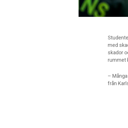
Studente
med skad
skador oc
rummet b
– Många 
från Karl