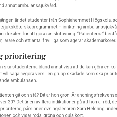
nd annat ambulanssjukvård.
gången är det studenter från Sophiahemmet Högskola, s
stsjuksköterskeprogrammet – inriktning ambulanssjukvå
 in i lokalen för att göra sin slutövning. ”Patienterna” bestå
, lärare och ett antal frivilliga som agerar skademarkörer.
g prioritering
n ska studenterna bland annat visa att de kan göra en kor
et vill säga avgöra vem i en grupp skadade som ska priorit
ande ambulansen.
tienten gå och stå? Då är hon grön. Är andningsfrekvens
över 30? Det är en av flera indikationer på att hon är röd, det
prioriterad, påminner övningsledaren Sara Heldring unde
ionen och visar röda, gröna och gula kort.