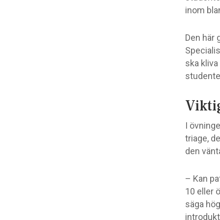
inom bla
Den här 
Speciali
ska kliva
studenter
Vikti
I övninge
triage, d
den vänt
– Kan pa
10 eller 
säga hög
introdukt