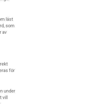
om läst
rd, som
r av
rekt
eras för
en under
 vill
r