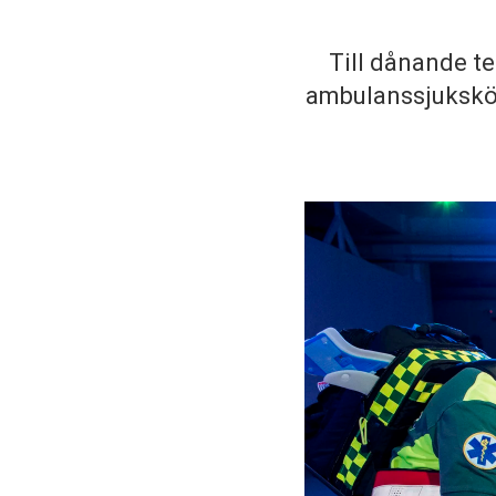
Till dånande t
ambulanssjuksköt