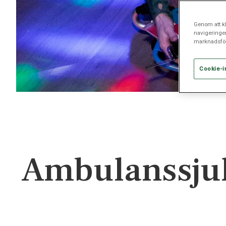
Genom att kl
navigeringe
marknadsför
Cookie-i
Ambulanssjuk