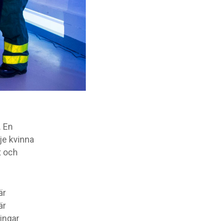
. En
dje kvinna
t och
är
är
ingar