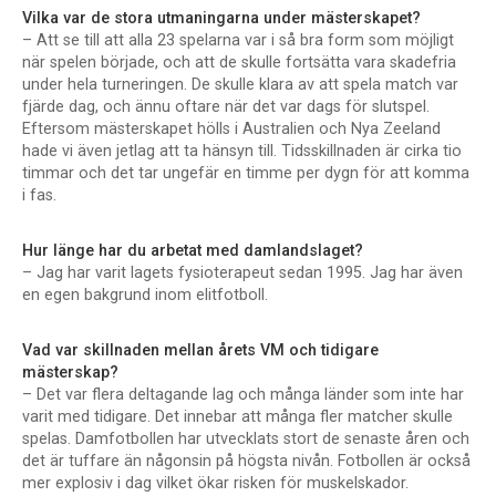
Vilka var de stora utmaningarna under mästerskapet?
– Att se till att alla 23 spelarna var i så bra form som möjligt
när spelen började, och att de skulle fortsätta vara skadefria
under hela turneringen. De skulle klara av att spela match var
fjärde dag, och ännu oftare när det var dags för slutspel.
Eftersom mästerskapet hölls i Australien och Nya Zeeland
hade vi även jetlag att ta hänsyn till. Tidsskillnaden är cirka tio
timmar och det tar ungefär en timme per dygn för att komma
i fas.
Hur länge har du arbetat med damlandslaget?
– Jag har varit lagets fysioterapeut sedan 1995. Jag har även
en egen bakgrund inom elitfotboll.
Vad var skillnaden mellan årets VM och tidigare
mästerskap?
– Det var flera deltagande lag och många länder som inte har
varit med tidigare. Det innebar att många fler matcher skulle
spelas. Damfotbollen har utvecklats stort de senaste åren och
det är tuffare än någonsin på högsta nivån. Fotbollen är också
mer explosiv i dag vilket ökar risken för muskelskador.