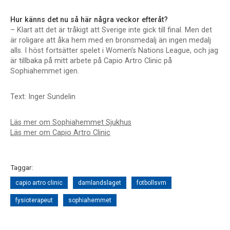
Hur känns det nu så här några veckor efteråt?
– Klart att det är tråkigt att Sverige inte gick till final. Men det
är roligare att åka hem med en bronsmedalj än ingen medalj
alls. I höst fortsätter spelet i Women’s Nations League, och jag
är tillbaka på mitt arbete på Capio Artro Clinic på
Sophiahemmet igen.
Text: Inger Sundelin
Läs mer om Sophiahemmet Sjukhus
Läs mer om Capio Artro Clinic
Taggar:
capio artro clinic
damlandslaget
fotbollsvm
fysioterapeut
sophiahemmet