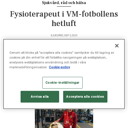
Sjukvård, råd och hälsa
Fysioterapeut i VM-fotbollens
hetluft
SJUKVÅRD, SEP 5, 2023
Genom att klicka på "acceptera alla cookies" samtycker du till lagring av
cookies på din enhet för att förbättra navigeringen på webbplatsen,
analysera webbplatsens användning och bistå i våra
Annica Näsmark är inte bara fysioterapeut på Capio
marknadsföringsinsatser.
Cookie-policy
Artro Clinic. Hon är också fysioterapeut för
damlandslaget i fotboll. Under fotbolls-VM var hon
Cookie-inställningar
på plats för att hjälpa spelarna till bästa form.
Avvisa alla
Acceptera alla cookies