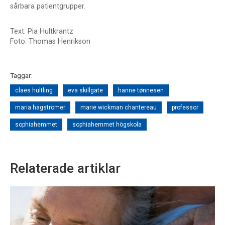
sårbara patientgrupper.
Text: Pia Hultkrantz
Foto: Thomas Henrikson
Taggar:
claes hultling
eva skillgate
hanne tønnesen
maria hagströmer
marie wickman chantereau
professor
sophiahemmet
sophiahemmet högskola
Relaterade artiklar