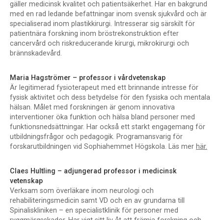
gäller medicinsk kvalitet och patientsäkerhet. Har en bakgrund
med en rad ledande befattningar inom svensk sjukvård och är
specialiserad inom plastikkirurgi. Intresserar sig särskilt för
patientnära forskning inom bröstrekonstruktion efter
cancervård och riskreducerande kirurgi, mikrokirurgi och
brännskadevård.
Maria Hagströmer – professor i vårdvetenskap
Är legitimerad fysioterapeut med ett brinnande intresse för
fysisk aktivitet och dess betydelse för den fysiska och mentala
hälsan. Målet med forskningen är genom innovativa
interventioner öka funktion och hälsa bland personer med
funktionsnedsättningar. Har också ett starkt engagemang för
utbildningsfrågor och pedagogik. Programansvarig för
forskarutbildningen vid Sophiahemmet Högskola. Läs mer
här.
Claes Hultling – adjungerad professor i medicinsk
vetenskap
Verksam som överläkare inom neurologi och
rehabiliteringsmedicin samt VD och en av grundarna till
Spinaliskliniken – en specialistklinik för personer med