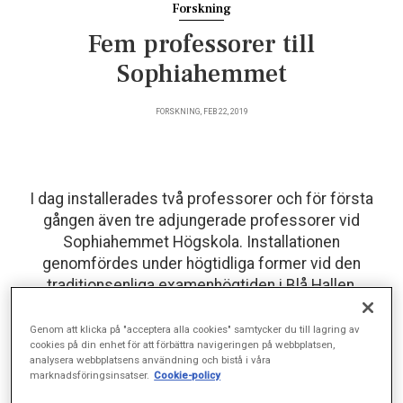
Forskning
Fem professorer till
Sophiahemmet
FORSKNING, FEB 22, 2019
I dag installerades två professorer och för första
gången även tre adjungerade professorer vid
Sophiahemmet Högskola. Installationen
genomfördes under högtidliga former vid den
traditionsenliga examenhögtiden i Blå Hallen,
Stockholms stadshus.
Genom att klicka på "acceptera alla cookies" samtycker du till lagring av
cookies på din enhet för att förbättra navigeringen på webbplatsen,
analysera webbplatsens användning och bistå i våra
– Vi är oerhört stolta över att ha knutit dessa kompetenta
marknadsföringsinsatser.
Cookie-policy
forskare till oss. Det innebär ytterligare ett viktigt steg i