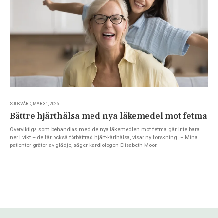
SJUKVÅRD, MAR 31, 2026
Bättre hjärthälsa med nya läkemedel mot fetma
Överviktiga som behandlas med de nya läkemedlen mot fetma går inte bara
ner i vikt – de får också förbättrad hjärt-kärlhälsa, visar ny forskning. – Mina
patienter gråter av glädje, säger kardiologen Elisabeth Moor.