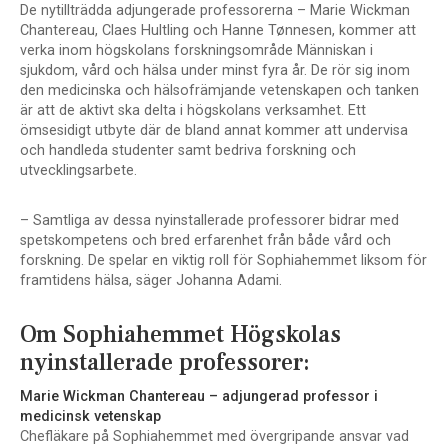
De nytillträdda adjungerade professorerna – Marie Wickman
Chantereau, Claes Hultling och Hanne Tønnesen, kommer att
verka inom högskolans forskningsområde Människan i
sjukdom, vård och hälsa under minst fyra år. De rör sig inom
den medicinska och hälsofrämjande vetenskapen och tanken
är att de aktivt ska delta i högskolans verksamhet. Ett
ömsesidigt utbyte där de bland annat kommer att undervisa
och handleda studenter samt bedriva forskning och
utvecklingsarbete.
– Samtliga av dessa nyinstallerade professorer bidrar med
spetskompetens och bred erfarenhet från både vård och
forskning. De spelar en viktig roll för Sophiahemmet liksom för
framtidens hälsa, säger Johanna Adami.
Om Sophiahemmet Högskolas
nyinstallerade professorer:
Marie Wickman Chantereau – adjungerad professor i
medicinsk vetenskap
Chefläkare på Sophiahemmet med övergripande ansvar vad