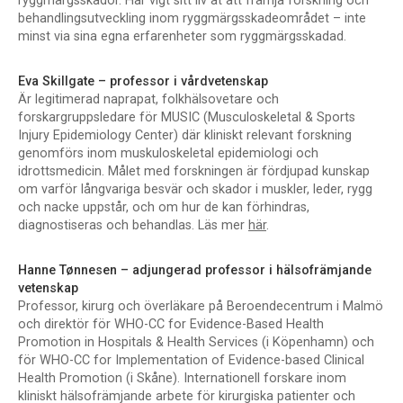
ryggmärgsskador. Har vigt sitt liv åt att främja forskning och
behandlingsutveckling inom ryggmärgsskadeområdet – inte
minst via sina egna erfarenheter som ryggmärgsskadad.
Eva Skillgate – professor i vårdvetenskap
Är legitimerad naprapat, folkhälsovetare och
forskargruppsledare för MUSIC (Musculoskeletal & Sports
Injury Epidemiology Center) där kliniskt relevant forskning
genomförs inom muskuloskeletal epidemiologi och
idrottsmedicin. Målet med forskningen är fördjupad kunskap
om varför långvariga besvär och skador i muskler, leder, rygg
och nacke uppstår, och om hur de kan förhindras,
diagnostiseras och behandlas. Läs mer
här
.
Hanne Tønnesen – adjungerad professor i hälsofrämjande
vetenskap
Professor, kirurg och överläkare på Beroendecentrum i Malmö
och direktör för WHO-CC for Evidence-Based Health
Promotion in Hospitals & Health Services (i Köpenhamn) och
för WHO-CC for Implementation of Evidence-based Clinical
Health Promotion (i Skåne). Internationell forskare inom
kliniskt hälsofrämjande arbete för kirurgiska patienter och