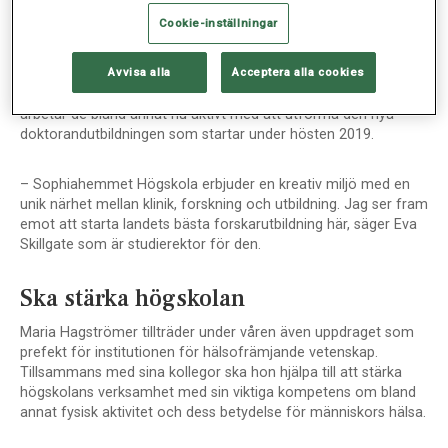
riktningen mot vår vision att vara en ledande akademisk
högskola, säger rektor Johanna Adami.
Cookie-inställningar
Avvisa alla
Acceptera alla cookies
Maria Hagströmer och Eva Skillgate är de två professorer i
vårdvetenskap som anställs vid högskolan. Tillsammans
arbetar de bland annat nu aktivt med att utforma den nya
doktorandutbildningen som startar under hösten 2019.
– Sophiahemmet Högskola erbjuder en kreativ miljö med en
unik närhet mellan klinik, forskning och utbildning. Jag ser fram
emot att starta landets bästa forskarutbildning här, säger Eva
Skillgate som är studierektor för den.
Ska stärka högskolan
Maria Hagströmer tillträder under våren även uppdraget som
prefekt för institutionen för hälsofrämjande vetenskap.
Tillsammans med sina kollegor ska hon hjälpa till att stärka
högskolans verksamhet med sin viktiga kompetens om bland
annat fysisk aktivitet och dess betydelse för människors hälsa.