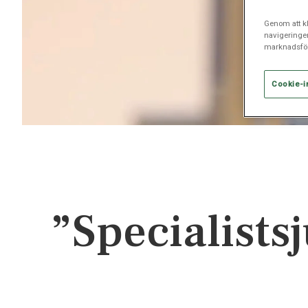
Genom att kl
navigeringe
marknadsför
Cookie-i
”Specialists