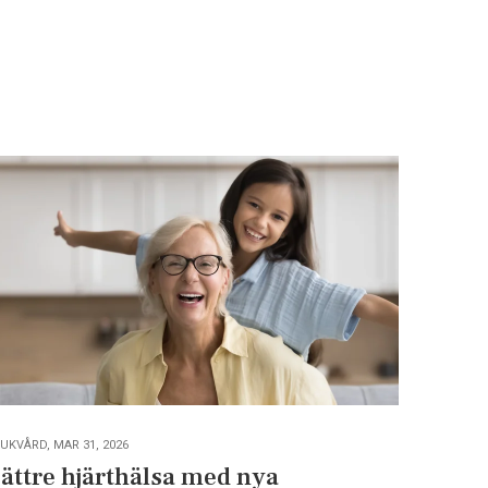
UKVÅRD, MAR 31, 2026
ättre hjärthälsa med nya