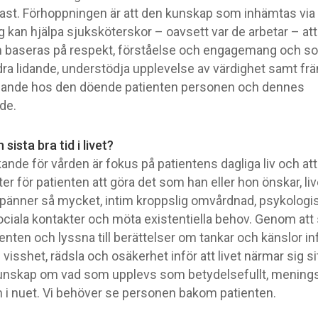
årast. Förhoppningen är att den kunskap som inhämtas via
g kan hjälpa sjuksköterskor – oavsett var de arbetar – at
 baseras på respekt, förståelse och engagemang och so
lindra lidande, understödja upplevelse av värdighet samt fr
nande hos den döende patienten personen och dennes
de.
 sista bra tid i livet?
ande för vården är fokus på patientens dagliga liv och at
er för patienten att göra det som han eller hon önskar, liv
pänner så mycket, intim kroppslig omvårdnad, psykologis
ociala kontakter och möta existentiella behov. Genom att
nten och lyssna till berättelser om tankar och känslor inf
visshet, rädsla och osäkerhet inför att livet närmar sig sit
unskap om vad som upplevs som betydelsefullt, meningsf
n i nuet. Vi behöver se personen bakom patienten.