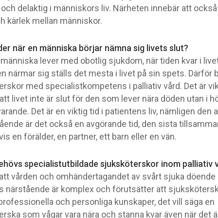
och delaktig i människors liv. Närheten innebär att också
ch kärlek mellan människor.
er när en människa börjar nämna sig livets slut?
människa lever med obotlig sjukdom, när tiden kvar i livet
 närmar sig ställs det mesta i livet på sin spets. Därför
rskor med specialistkompetens i palliativ vård. Det är vikt
att livet inte är slut för den som lever nära döden utan i 
arande. Det är en viktig tid i patientens liv, nämligen den al
tående är det också en avgörande tid, den sista tillsam
s en förälder, en partner, ett barn eller en vän.
ehövs specialistutbildade sjuksköterskor inom palliativ 
 att vården och omhändertagandet av svårt sjuka döende 
s närstående är komplex och förutsätter att sjuksköters
rofessionella och personliga kunskaper, det vill säga en
erska som vågar vara nära och stanna kvar även när det 