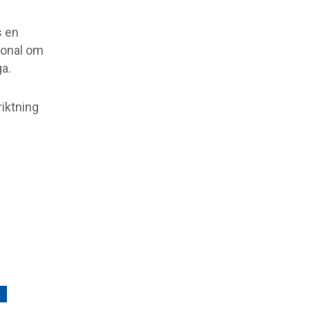
s en
sonal om
ga.
iktning