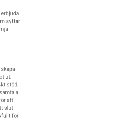
t erbjuda
m syftar
ämja
t skapa
et ut.
kt stöd,
 samtala
ör att
t slut
ullt för