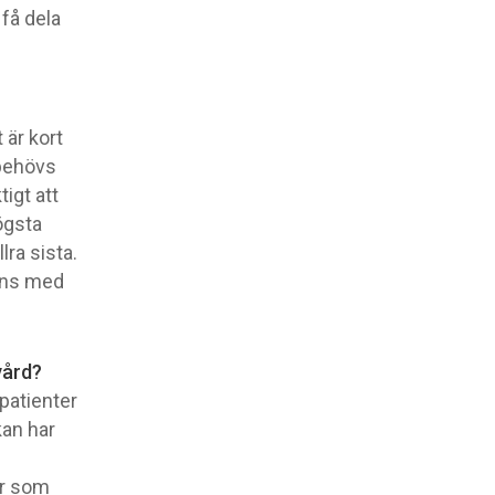
 få dela
 är kort
 behövs
igt att
högsta
lra sista.
mans med
vård?
patienter
kan har
är som