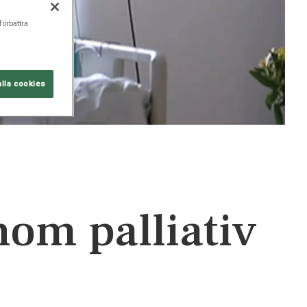
förbättra
alla cookies
nom palliativ