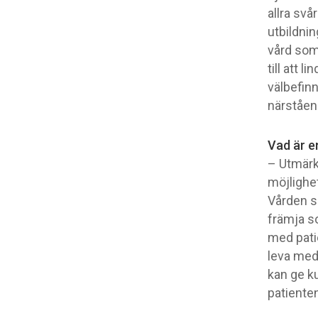
allra sv
utbildnin
vård som
till att 
välbefin
närståen
Vad är en
– Utmärk
möjlighet
Vården s
främja s
med patie
leva med 
kan ge k
patiente