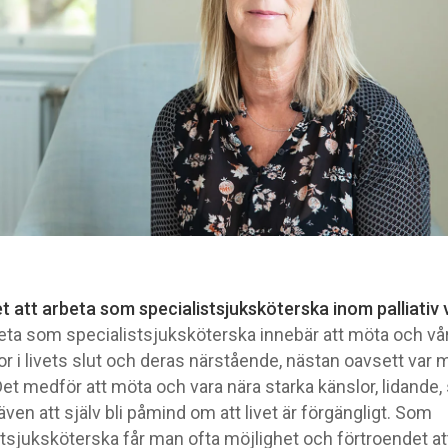
et att arbeta som specialistsjuksköterska inom palliativ
beta som specialistsjuksköterska innebär att möta och vå
r i livets slut och deras närstående, nästan oavsett var 
Det medför att möta och vara nära starka känslor, lidande,
ven att själv bli påmind om att livet är förgängligt. Som
tsjuksköterska får man ofta möjlighet och förtroendet att