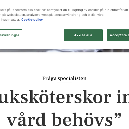
icka på "acceptera alla cookies" samtycker du till lagring av cookies på din enhet för att 
n på webbplatsen, analysera webbplatsens användning och bistå i våra
ingsinsatser.
Cookie-policy
nställningar
Avvisa alla
Acceptera 
Fråga specialisten
juksköterskor i
vård behövs”