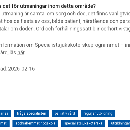
s det för utmaningar inom detta område?
r utmaning är samtal om sorg och död, det finns vanligtvi
t hos de flesta av oss, både patient, närstående och per
alar om döden. Ord och förhållningssätt blir oerhört vikti
information om Specialistsjuksköterskeprogrammet – inr
vård, läs
här
.
ad: 2026-02-16
variza
fråga specialisten
palliativ vård
reguljär utbildning
mmet
sophiahemmet högskola
specialistsjuksköterska
utbildningar