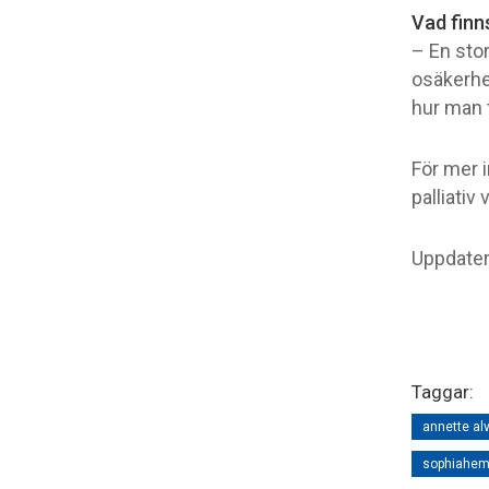
Vad finn
– En sto
osäkerhe
hur man t
För mer 
palliativ 
Uppdater
Taggar:
annette al
sophiahe