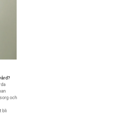
 vård?
rda
man
 sorg och
 bli