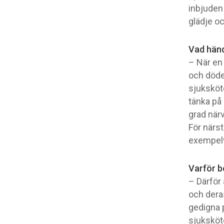
inbjuden 
glädje o
Vad händ
– När en 
och döden
sjuksköte
tänka på 
grad närv
För närs
exempelvi
Varför b
– Därför
och dera
gedigna p
sjuksköt