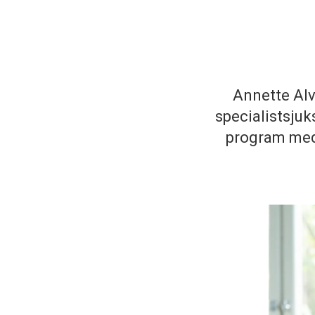
Annette Alva
specialistsju
program med