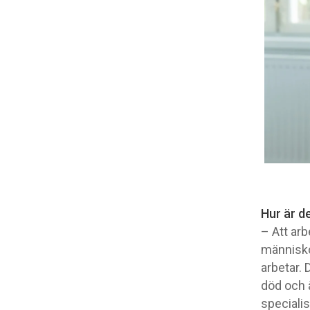
Hur är d
– Att ar
människo
arbetar. 
död och ä
specialis