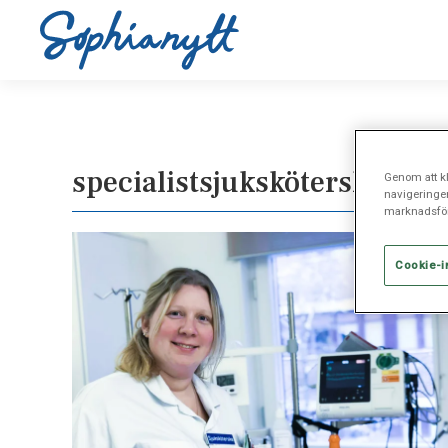
specialistsjuksköterska
Genom att kl
navigeringe
marknadsför
Cookie-i