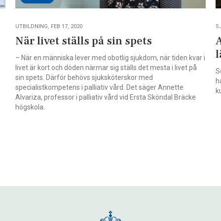
UTBILDNING, FEB 17, 2020
S
När livet ställs på sin spets
– När en människa lever med obotlig sjukdom, när tiden kvar i
livet är kort och döden närmar sig ställs det mesta i livet på
S
sin spets. Därför behövs sjuksköterskor med
h
specialistkompetens i palliativ vård. Det säger Annette
k
Alvariza, professor i palliativ vård vid Ersta Sköndal Bräcke
högskola.