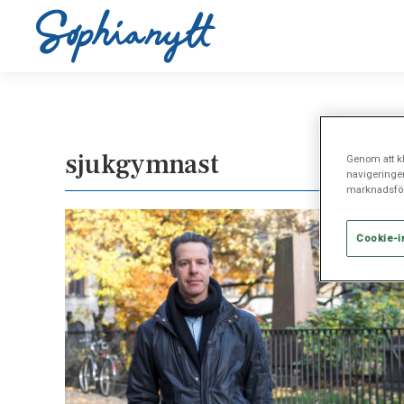
sjukgymnast
Genom att kl
navigeringe
marknadsför
Cookie-i