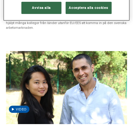
Utbildning vägen till svensk legitimation
Avvisa alla
Acceptera alla cookies
Idag välkomnar Sophiahemmet Högskola 13 sjuksköterskor och 20 läkare som
ska gå utbildningen Introduktion till svensk hälso- och sjukvård. En kurs som
hjälpt många kollegor från länder utanför EU/EES att komma in på den svenska
arbetsmarknaden.