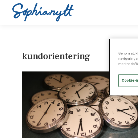
kundorientering
Genom att kl
navigeringe
marknadsför
Cookie-i