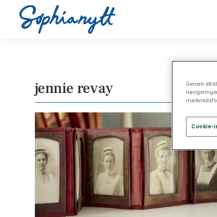
jennie revay
Genom att kl
navigeringe
marknadsför
Cookie-i