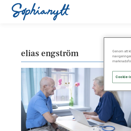
elias engström
Genom att kl
navigeringe
marknadsför
Cookie-i