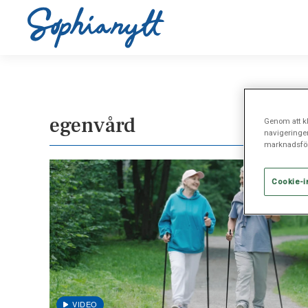
egenvård
Genom att kl
navigeringe
marknadsför
Cookie-i