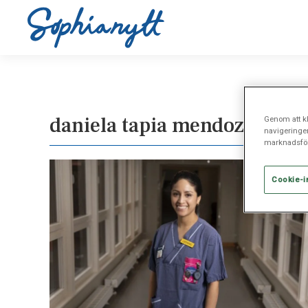
daniela tapia mendoza
Genom att kl
navigeringe
marknadsför
Cookie-i