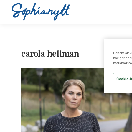
carola hellman
Genom att kl
navigeringe
marknadsför
Cookie-i