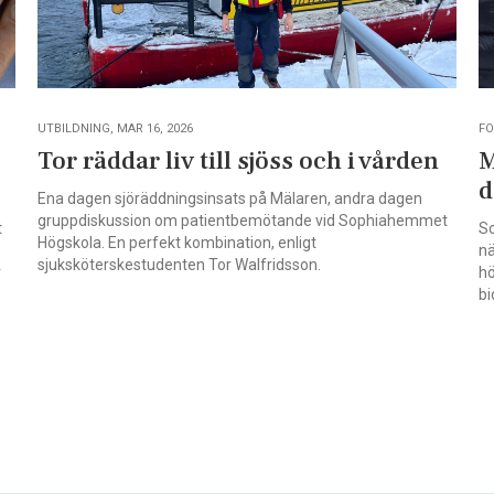
UTBILDNING, MAR 16, 2026
FO
Tor räddar liv till sjöss och i vården
M
d
Ena dagen sjöräddningsinsats på Mälaren, andra dagen
gruppdiskussion om patientbemötande vid Sophiahemmet
t
So
Högskola. En perfekt kombination, enligt
nä
sjuksköterskestudenten Tor Walfridsson.
r
hö
bi