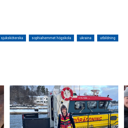
sjuksköterska
sophiahemmet högskola
ukraina
utbildning