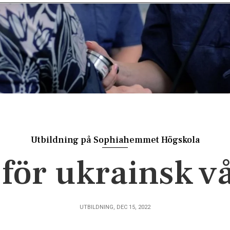
Utbildning på Sophiahemmet Högskola
 för ukrainsk v
UTBILDNING, DEC 15, 2022