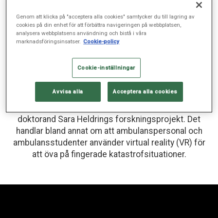
Vlogg: livet som doktorand
Genom att klicka på "acceptera alla cookies" samtycker du till lagring av
Övar på katastrof med virtual
cookies på din enhet för att förbättra navigeringen på webbplatsen,
analysera webbplatsens användning och bistå i våra
reality
marknadsföringsinsatser.
Cookie-policy
FORSKNING, UTBILDNING, MAJ 12, 2021
Cookie-inställningar
Avvisa alla
Acceptera alla cookies
Nu är det äntligen dags för datainsamling i
doktorand Sara Heldrings forskningsprojekt. Det
handlar bland annat om att ambulanspersonal och
ambulansstudenter använder virtual reality (VR) för
att öva på fingerade katastrofsituationer.