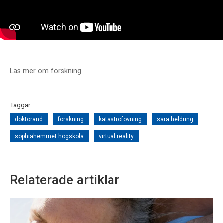
Läs mer om forskning
Taggar:
doktorand
forskning
katastrofövning
sara heldring
sophiahemmet högskola
virtual reality
Relaterade artiklar