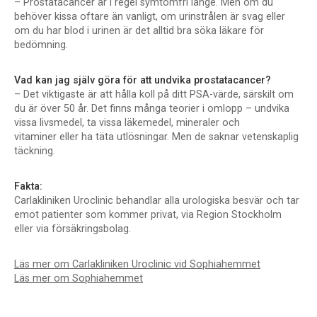
– Prostatacancer är i regel symtomfri länge. Men om du
behöver kissa oftare än vanligt, om urinstrålen är svag eller
om du har blod i urinen är det alltid bra söka läkare för
bedömning.
Vad kan jag själv göra för att undvika prostatacancer?
– Det viktigaste är att hålla koll på ditt PSA-värde, särskilt om
du är över 50 år. Det finns många teorier i omlopp – undvika
vissa livsmedel, ta vissa läkemedel, mineraler och
vitaminer eller ha täta utlösningar. Men de saknar vetenskaplig
täckning.
Fakta:
Carlakliniken Uroclinic behandlar alla urologiska besvär och tar
emot patienter som kommer privat, via Region Stockholm
eller via försäkringsbolag.
Läs mer om Carlakliniken Uroclinic vid Sophiahemmet
Läs mer om Sophiahemmet