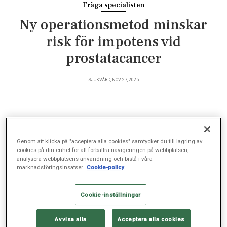
Fråga specialisten
Ny operationsmetod minskar
risk för impotens vid
prostatacancer
SJUKVÅRD, NOV 27, 2025
En ny operationsmetod vid prostatacancer minskar
risken för impotens och urinläckage. Med hjälp av
Genom att klicka på "acceptera alla cookies" samtycker du till lagring av
cookies på din enhet för att förbättra navigeringen på webbplatsen,
högintensivt ultraljud behandlas enbart tumören, inte
analysera webbplatsens användning och bistå i våra
hela prostatan, och Carlakliniken Uroclinic vid
marknadsföringsinsatser.
Cookie-policy
Sophiahemmet är den första privata kliniken i landet
som erbjuder behandlingen.
Cookie-inställningar
Avvisa alla
Acceptera alla cookies
Rafael Lantz, kirurg och urolog på Carlakliniken Uroclinic,