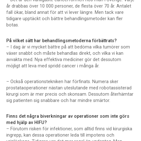
år drabbas över 10 000 personer, de flesta över 70 år. Antalet
fall ökar, bland annat för att vi lever längre. Men tack vare
tidigare upptäckt och bättre behandlingsmetoder kan fler
botas.
På vilket sätt har behandlingsmetoderna förbättrats?
– I dag är vi mycket bättre på att bedöma vilka tumörer som
växer snabbt och måste behandlas direkt, och vilka vi kan
avvakta med. Nya effektiva mediciner gör det dessutom
möjligt att leva med spridd cancer i många år.
– Också operationstekniken har förfinats. Numera sker
prostataoperationer nästan uteslutande med robotassisterad
kirurgi som är mer precis och skonsam. Dessutom återhämtar
sig patienten sig snabbare och har mindre smärtor.
Finns det några biverkningar av operationer som inte görs
med hjälp av HIFU?
– Förutom risken för infektioner, som alltid finns vid kirurgiska
ingrepp, kan dessa operationer leda till impotens och