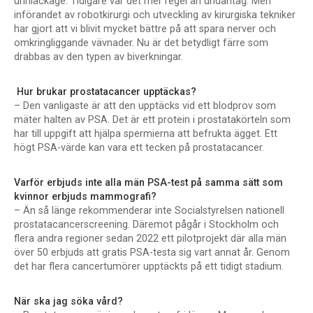
urinläckage. Tidigare var det mer regel än undantag. Men
införandet av robotkirurgi och utveckling av kirurgiska tekniker
har gjort att vi blivit mycket bättre på att spara nerver och
omkringliggande vävnader. Nu är det betydligt färre som
drabbas av den typen av biverkningar.
Hur brukar prostatacancer upptäckas?
– Den vanligaste är att den upptäcks vid ett blodprov som
mäter halten av PSA. Det är ett protein i prostatakörteln som
har till uppgift att hjälpa spermierna att befrukta ägget. Ett
högt PSA-värde kan vara ett tecken på prostatacancer.
Varför erbjuds inte alla män PSA-test på samma sätt som
kvinnor erbjuds mammografi?
– Än så länge rekommenderar inte Socialstyrelsen nationell
prostatacancerscreening. Däremot pågår i Stockholm och
flera andra regioner sedan 2022 ett pilotprojekt där alla män
över 50 erbjuds att gratis PSA-testa sig vart annat år. Genom
det har flera cancertumörer upptäckts på ett tidigt stadium.
När ska jag söka vård?