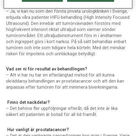
berätta om den nya operationsmetoden mot prostatacancer!
– Ja, vi kan nu som den första privata urologkliniken i Sverige,
erbjuda våra patienter HIFU-behandling (High Intensity Focused
Ultrasound). Den innebär att tumörvävnaden förstörs med
högfrekvent intensivt riktat ultraljud som värmer sönder
tumörområdet. Ett ultraljudsinstrument förs in i ändtarmen
och ingreppet görs i kort narkos. På så sätt behandlas enbart
tumören och inte som tidigare hela körteln. Med det minskar
risken för impotens och urinläckage betydligt.
Vad ser ni för resultat av behandlingen?
– Att vi har nu har en efterlängtad metod för att kunna
skräddarsy behandlingen av prostatacancer och att den kan
anpassas efter tumören för att minimera biverkningarna.
Finns det nackdelar?
– Det behövs fler uppföljningar efteråt, då det inte är lika
säkert att patienten är botad för all tid framåt.
Hur vanligt är prostatacancer?
– Det är den vanligaste cancerformen hos män i Sverige. Varje