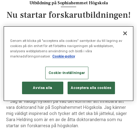
Utbildning på Sophiahemmet Högskola
Nu startar forskarutbildningen!
FORSKNING, UTBILDNING, SEP 12, 2019
Genom att klicka på "acceptera alla cookies" samtycker du till lagring av
cookies på din enhet för att förbättra navigeringen på webbplatsen,
analysera webbplatsens användning och bistå i våra
marknadsföringsinsatser.
Cookie-policy
I dag är det en historisk dag på Sophiahemmet
Högskola. Det är premiär för forskarutbildningen och
åtta förväntansfulla doktorander samlas för första
Cookie-inställningar
gången.
Avvisa alla
Acceptera alla cookies
– Jag är väldigt nyfiken på vad det kommer att innebära att
vara doktorand här på Sophiahemmet Högskola. Jag känner
mig väldigt inspirerad och tycker att det ska bli jättekul, säger
Sara Heldring som är en av de åtta doktoranderna som nu
startar sin forskarresa på högskolan.