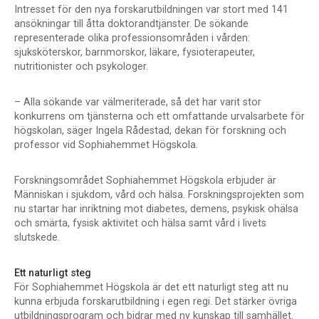
Intresset för den nya forskarutbildningen var stort med 141
ansökningar till åtta doktorandtjänster. De sökande
representerade olika professionsområden i vården:
sjuksköterskor, barnmorskor, läkare, fysioterapeuter,
nutritionister och psykologer.
– Alla sökande var välmeriterade, så det har varit stor
konkurrens om tjänsterna och ett omfattande urvalsarbete för
högskolan, säger Ingela Rådestad, dekan för forskning och
professor vid Sophiahemmet Högskola.
Forskningsområdet Sophiahemmet Högskola erbjuder är
Människan i sjukdom, vård och hälsa. Forskningsprojekten som
nu startar har inriktning mot diabetes, demens, psykisk ohälsa
och smärta, fysisk aktivitet och hälsa samt vård i livets
slutskede.
Ett naturligt steg
För Sophiahemmet Högskola är det ett naturligt steg att nu
kunna erbjuda forskarutbildning i egen regi. Det stärker övriga
utbildningsprogram och bidrar med ny kunskap till samhället.