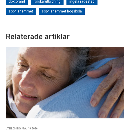
doktorand
forskarutbildning
ingela rådestad
sophiahemmet
sophiahemmet högskola
Relaterade artiklar
UTBILDNING, MAJ 19, 2026