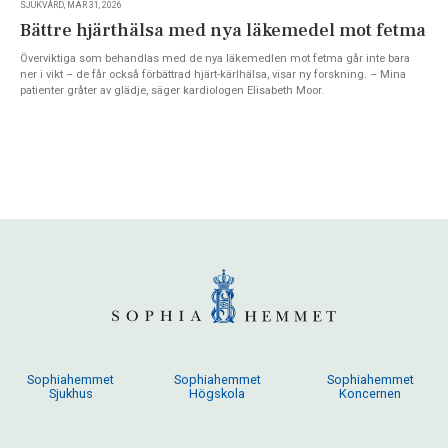
SJUKVÅRD, MAR 31, 2026
Bättre hjärthälsa med nya läkemedel mot fetma
Överviktiga som behandlas med de nya läkemedlen mot fetma går inte bara
ner i vikt – de får också förbättrad hjärt-kärlhälsa, visar ny forskning. – Mina
patienter gråter av glädje, säger kardiologen Elisabeth Moor.
Sophiahemmet
Sophiahemmet
Sophiahemmet
Sjukhus
Högskola
Koncernen