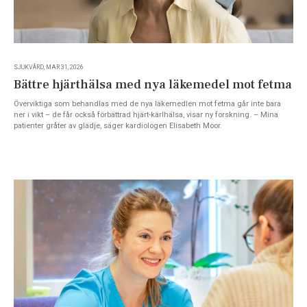
SJUKVÅRD, MAR 31, 2026
Bättre hjärthälsa med nya läkemedel mot fetma
Överviktiga som behandlas med de nya läkemedlen mot fetma går inte bara
ner i vikt – de får också förbättrad hjärt-kärlhälsa, visar ny forskning. – Mina
patienter gråter av glädje, säger kardiologen Elisabeth Moor.