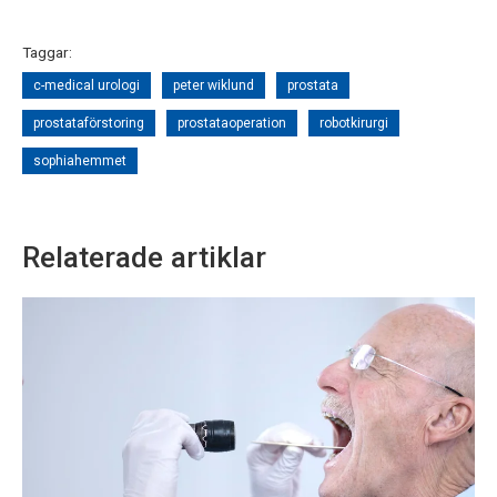
Taggar:
c-medical urologi
peter wiklund
prostata
prostataförstoring
prostataoperation
robotkirurgi
sophiahemmet
Relaterade artiklar