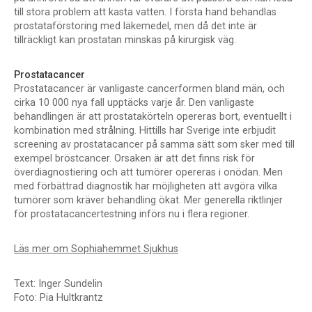
till stora problem att kasta vatten. I första hand behandlas
prostataförstoring med läkemedel, men då det inte är
tillräckligt kan prostatan minskas på kirurgisk väg.
Prostatacancer
Prostatacancer är vanligaste cancerformen bland män, och
cirka 10 000 nya fall upptäcks varje år. Den vanligaste
behandlingen är att prostatakörteln opereras bort, eventuellt i
kombination med strålning. Hittills har Sverige inte erbjudit
screening av prostatacancer på samma sätt som sker med till
exempel bröstcancer. Orsaken är att det finns risk för
överdiagnostiering och att tumörer opereras i onödan. Men
med förbättrad diagnostik har möjligheten att avgöra vilka
tumörer som kräver behandling ökat. Mer generella riktlinjer
för prostatacancertestning införs nu i flera regioner.
Läs mer om Sophiahemmet Sjukhus
Text: Inger Sundelin
Foto: Pia Hultkrantz