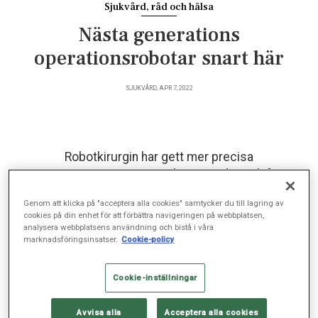
Sjukvård, råd och hälsa
Nästa generations
operationsrobotar snart här
SJUKVÅRD, APR 7, 2022
Robotkirurgin har gett mer precisa
prostataoperationer, inneburit mindre risk för
infektion och snabbare återhämtning för patienten.
Genom att klicka på "acceptera alla cookies" samtycker du till lagring av
Nu är de snart dags för nästa generations
cookies på din enhet för att förbättra navigeringen på webbplatsen,
högteknologiska operationsrobotar.
analysera webbplatsens användning och bistå i våra
marknadsföringsinsatser.
Cookie-policy
– Den stora fördelen med att utföra prostataoperationer med
Cookie-inställningar
robotkirurgi är att jag som kirurg ser prostatakörteln i kraftig
förstorning och kan göra ingrepp utan att skada omgivande
Avvisa alla
Acceptera alla cookies