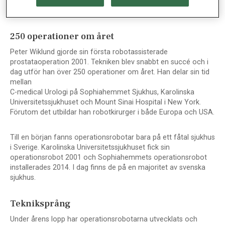
strukturer, säger Peter Wiklund, läkare och specialist i urologi
och en av pionjärerna inom robotkirurgin.
250 operationer om året
Peter Wiklund gjorde sin första robotassisterade
prostataoperation 2001. Tekniken blev snabbt en succé och i
dag utför han över 250 operationer om året. Han delar sin tid
mellan
C-medical Urologi på Sophiahemmet Sjukhus, Karolinska
Universitetssjukhuset och Mount Sinai Hospital i New York.
Förutom det utbildar han robotkirurger i både Europa och USA.
Till en början fanns operationsrobotar bara på ett fåtal sjukhus
i Sverige. Karolinska Universitetssjukhuset fick sin
operationsrobot 2001 och Sophiahemmets operationsrobot
installerades 2014. I dag finns de på en majoritet av svenska
sjukhus.
Tekniksprång
Under årens lopp har operationsrobotarna utvecklats och