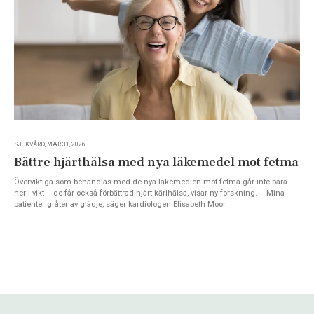
SJUKVÅRD, MAR 31, 2026
Bättre hjärthälsa med nya läkemedel mot fetma
Överviktiga som behandlas med de nya läkemedlen mot fetma går inte bara
ner i vikt – de får också förbättrad hjärt-kärlhälsa, visar ny forskning. – Mina
patienter gråter av glädje, säger kardiologen Elisabeth Moor.