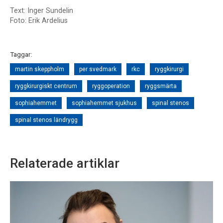
Text: Inger Sundelin
Foto: Erik Ardelius
Taggar:
martin skeppholm
per svedmark
rkc
ryggkirurgi
ryggkirurgiskt centrum
ryggoperation
ryggsmärta
sophiahemmet
sophiahemmet sjukhus
spinal stenos
spinal stenos ländrygg
Relaterade artiklar