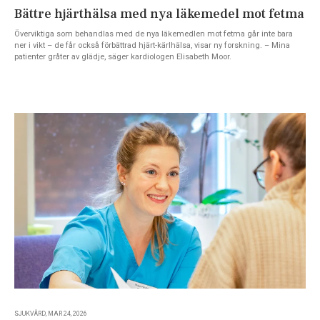
Bättre hjärthälsa med nya läkemedel mot fetma
Överviktiga som behandlas med de nya läkemedlen mot fetma går inte bara
ner i vikt – de får också förbättrad hjärt-kärlhälsa, visar ny forskning. – Mina
patienter gråter av glädje, säger kardiologen Elisabeth Moor.
SJUKVÅRD, MAR 24, 2026