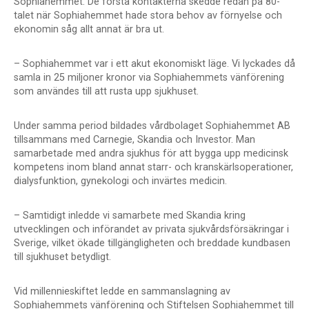
Sophiahemmet. De första kontakterna skedde redan på 80-
talet när Sophiahemmet hade stora behov av förnyelse och
ekonomin såg allt annat är bra ut.
– Sophiahemmet var i ett akut ekonomiskt läge. Vi lyckades då
samla in 25 miljoner kronor via Sophiahemmets vänförening
som användes till att rusta upp sjukhuset.
Under samma period bildades vårdbolaget Sophiahemmet AB
tillsammans med Carnegie, Skandia och Investor. Man
samarbetade med andra sjukhus för att bygga upp medicinsk
kompetens inom bland annat starr- och kranskärlsoperationer,
dialysfunktion, gynekologi och invärtes medicin.
– Samtidigt inledde vi samarbete med Skandia kring
utvecklingen och införandet av privata sjukvårdsförsäkringar i
Sverige, vilket ökade tillgängligheten och breddade kundbasen
till sjukhuset betydligt.
Vid millennieskiftet ledde en sammanslagning av
Sophiahemmets vänförening och Stiftelsen Sophiahemmet till