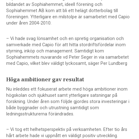
bildandet av Sophiahemmet, ideell förening och
Sophiahemmet AB kom att bli ett helägt dotterbolag till
föreningen. Ytterligare en milstolpe är samarbetet med Capio
under åren 2004-2010.
– Vi hade svag lönsamhet och en spretig organisation och
samverkade med Capio för att hitta stordriftsfördelar inom
styrning, inköp och management. Samtidigt kom
Sophiahemmets nuvarande vd Peter Seger in via samarbetet
med Capio, vilket blev väldigt lyckosamt, säger Per Lundberg
Höga ambitioner gav resultat
Nu inleddes ett fokuserat arbete med höga ambitioner inom
högskolan och sjukhuset samt ytterligare satsningar på
forskning. Under åren som följde gjordes stora investeringar i
både byggnader och utrustning samtidigt som
ledningsstrukturerna förändrades.
– Vi tog ett helhetsperspektiv på verksamheten. Efter tio års
hårt arbete hade vi uppnått en väldigt positiv utveckling.