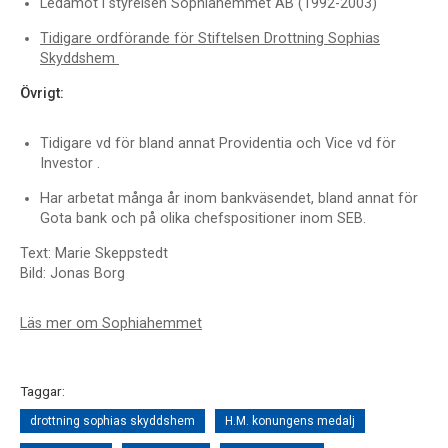
Ledamot i styrelsen Sophiahemmet AB (1992-2003)
Tidigare ordförande för Stiftelsen Drottning Sophias
Skyddshem
Övrigt:
Tidigare vd för bland annat Providentia och Vice vd för
Investor .
Har arbetat många år inom bankväsendet, bland annat för
Gota bank och på olika chefspositioner inom SEB.
Text: Marie Skeppstedt
Bild: Jonas Borg
Läs mer om Sophiahemmet
Taggar:
drottning sophias skyddshem
H.M. konungens medalj