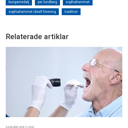
kungamedalj
per lundberg
sophiahemmet
sophiahemmet ideell förening
tradition
Relaterade artiklar
SJUKVÅRD, APR 13, 2026