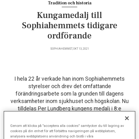
Tradition och historia
Kungamedalj till
Sophiahemmets tidigare
ordförande
SOPHIAHEMMET, OKT 13, 2021
I hela 22 år verkade han inom Sophiahemmets
styrelser och drev det omfattande
förändringsarbete som la grunden till dagens
verksamheter inom sjukhuset och högskolan. Nu
tilldelas Per Lundberg kungens medalj i 8:e
storleken.
Genom att klicka på "acceptera alla cookies" samtycker du till lagring av
cookies på din enhet för att förbättra navigeringen på webbplatsen,
analysera webbplatsens användning och bistå i våra
Motiveringen till utmärkelsen lyder: ”För förtjänstfulla insatser