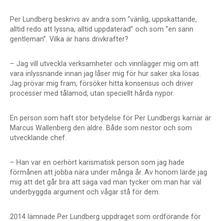
Per Lundberg beskrivs av andra som ”vänlig, uppskattande,
alltid redo att lyssna, alltid uppdaterad” och som ”en sann
gentleman”. Vilka är hans drivkrafter?
– Jag vill utveckla verksamheter och vinnlägger mig om att
vara inlyssnande innan jag låser mig för hur saker ska lösas.
Jag prövar mig fram, försöker hitta konsensus och driver
processer med tålamod, utan speciellt hårda nypor.
En person som haft stor betydelse för Per Lundbergs karriär är
Marcus Wallenberg den äldre. Både som nestor och som
utvecklande chef.
– Han var en oerhört karismatisk person som jag hade
förmånen att jobba nära under många år. Av honom lärde jag
mig att det går bra att säga vad man tycker om man har väl
underbyggda argument och vågar stå för dem.
2014 lämnade Per Lundberg uppdraget som ordförande för