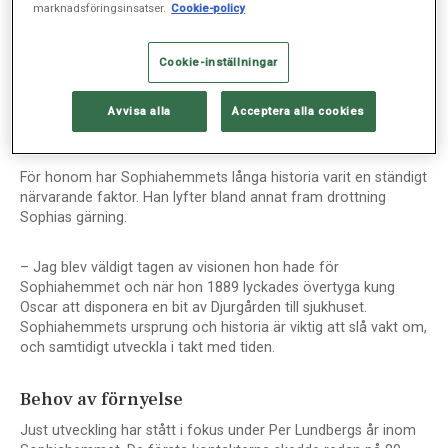
marknadsföringsinsatser.
Cookie-policy
som styrelseordförande i Sophiahemmet och Stiftelsen
Drottning Sophias skyddshem”.
Cookie-inställningar
– Oväntat, kul och naturligtvis hedrande. Jag fick ett brev
undertecknat av kungen och sådant blir man väldigt glad över,
Avvisa alla
Acceptera alla cookies
säger Per Lundberg om utmärkelsen.
För honom har Sophiahemmets långa historia varit en ständigt
närvarande faktor. Han lyfter bland annat fram drottning
Sophias gärning.
– Jag blev väldigt tagen av visionen hon hade för
Sophiahemmet och när hon 1889 lyckades övertyga kung
Oscar att disponera en bit av Djurgården till sjukhuset.
Sophiahemmets ursprung och historia är viktig att slå vakt om,
och samtidigt utveckla i takt med tiden.
Behov av förnyelse
Just utveckling har stått i fokus under Per Lundbergs år inom