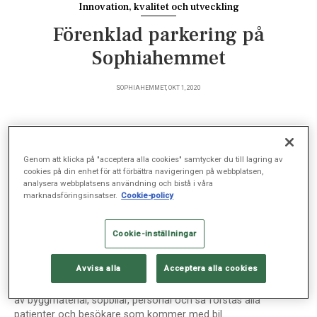
Innovation, kvalitet och utveckling
Förenklad parkering på
Sophiahemmet
SOPHIAHEMMET, OKT 1, 2020
I dag införs en hel del förändringar när det gäller
Genom att klicka på "acceptera alla cookies" samtycker du till lagring av
parkeringsmöjligheterna på Sophiahemmet. Syftet
cookies på din enhet för att förbättra navigeringen på webbplatsen,
analysera webbplatsens användning och bistå i våra
är att skapa en säkrare miljö och förenkla för
marknadsföringsinsatser.
Cookie-policy
patienter och övriga besökare.
Cookie-inställningar
Varje dag är det mycket trafik till och från Sophiahemmet.
Avvisa alla
Acceptera alla cookies
Varuleveranser till klinikerna, taxibilar som hämtar och lämnar
patienter, hantverkare med uppdrag på området, transporter
av byggmaterial, sopbilar, personal och så förstås alla
patienter och besökare som kommer med bil.