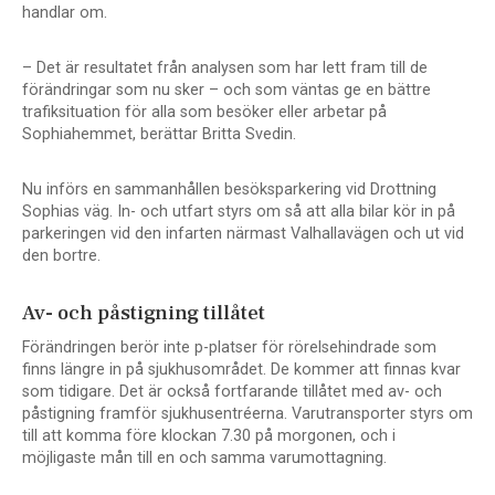
handlar om.
– Det är resultatet från analysen som har lett fram till de
förändringar som nu sker – och som väntas ge en bättre
trafiksituation för alla som besöker eller arbetar på
Sophiahemmet, berättar Britta Svedin.
Nu införs en sammanhållen besöksparkering vid Drottning
Sophias väg. In- och utfart styrs om så att alla bilar kör in på
parkeringen vid den infarten närmast Valhallavägen och ut vid
den bortre.
Av- och påstigning tillåtet
Förändringen berör inte p-platser för rörelsehindrade som
finns längre in på sjukhusområdet. De kommer att finnas kvar
som tidigare. Det är också fortfarande tillåtet med av- och
påstigning framför sjukhusentréerna. Varutransporter styrs om
till att komma före klockan 7.30 på morgonen, och i
möjligaste mån till en och samma varumottagning.