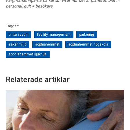
Färgmarkeringarna på kartan visar hur det är planerat: blått =
personal, gult = besökare.
Taggar:
britta svedin
facility management
parkering
säker miljö
sophiahemmet
sophiahemmet högskola
sophiahemmet sjukhus
Relaterade artiklar