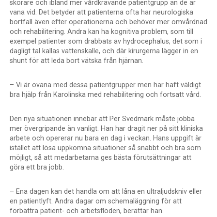
skörare och ibland mer vårdkrävande patientgrupp än de är
vana vid. Det betyder att patienterna ofta har neurologiska
bortfall även efter operationerna och behöver mer omvårdnad
och rehabilitering. Andra kan ha kognitiva problem, som till
exempel patienter som drabbats av hydrocephalus, det som i
dagligt tal kallas vattenskalle, och där kirurgerna lägger in en
shunt för att leda bort vätska från hjärnan.
– Vi är ovana med dessa patientgrupper men har haft väldigt
bra hjälp från Karolinska med rehabilitering och fortsatt vård.
Den nya situationen innebär att Per Svedmark måste jobba
mer övergripande än vanligt. Han har dragit ner på sitt kliniska
arbete och opererar nu bara en dag i veckan. Hans uppgift är
istället att lösa uppkomna situationer så snabbt och bra som
möjligt, så att medarbetarna ges bästa förutsättningar att
göra ett bra jobb.
– Ena dagen kan det handla om att låna en ultraljudskniv eller
en patientlyft. Andra dagar om schemaläggning för att
förbättra patient- och arbetsflöden, berättar han.