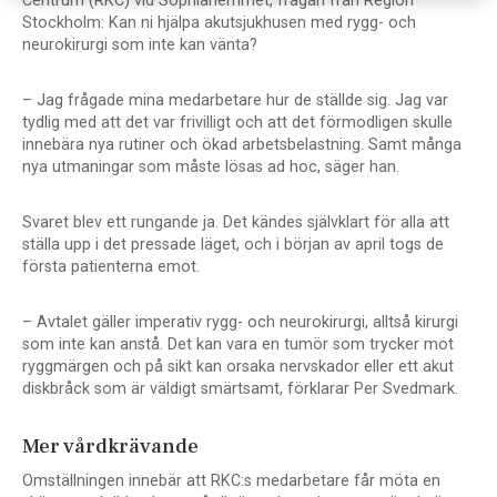
Centrum (RKC) vid Sophiahemmet, frågan från Region
Stockholm: Kan ni hjälpa akutsjukhusen med rygg- och
neurokirurgi som inte kan vänta?
– Jag frågade mina medarbetare hur de ställde sig. Jag var
tydlig med att det var frivilligt och att det förmodligen skulle
innebära nya rutiner och ökad arbetsbelastning. Samt många
nya utmaningar som måste lösas ad hoc, säger han.
Svaret blev ett rungande ja. Det kändes självklart för alla att
ställa upp i det pressade läget, och i början av april togs de
första patienterna emot.
– Avtalet gäller imperativ rygg- och neurokirurgi, alltså kirurgi
som inte kan anstå. Det kan vara en tumör som trycker mot
ryggmärgen och på sikt kan orsaka nervskador eller ett akut
diskbråck som är väldigt smärtsamt, förklarar Per Svedmark.
Mer vårdkrävande
Omställningen innebär att RKC:s medarbetare får möta en