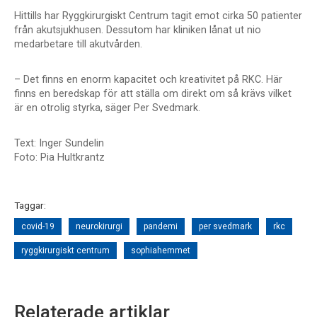
Hittills har Ryggkirurgiskt Centrum tagit emot cirka 50 patienter
från akutsjukhusen. Dessutom har kliniken lånat ut nio
medarbetare till akutvården.
– Det finns en enorm kapacitet och kreativitet på RKC. Här
finns en beredskap för att ställa om direkt om så krävs vilket
är en otrolig styrka, säger Per Svedmark.
Text: Inger Sundelin
Foto: Pia Hultkrantz
Taggar:
covid-19
neurokirurgi
pandemi
per svedmark
rkc
ryggkirurgiskt centrum
sophiahemmet
Relaterade artiklar