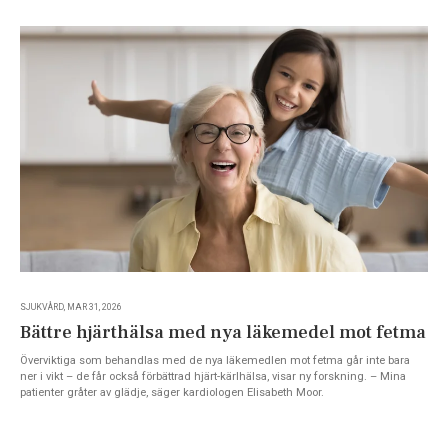
SJUKVÅRD, MAR 31, 2026
Bättre hjärthälsa med nya läkemedel mot fetma
Överviktiga som behandlas med de nya läkemedlen mot fetma går inte bara
ner i vikt – de får också förbättrad hjärt-kärlhälsa, visar ny forskning. – Mina
patienter gråter av glädje, säger kardiologen Elisabeth Moor.