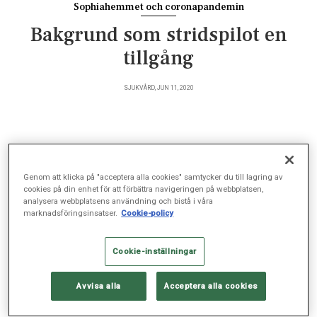
Sophiahemmet och coronapandemin
Bakgrund som stridspilot en
tillgång
SJUKVÅRD, JUN 11, 2020
Omställningen under coronakrisen har gjort att
Ryggkirurgiskt Centrum vid Sophiahemmet nu
Genom att klicka på "acceptera alla cookies" samtycker du till lagring av
avlastar akutsjukhusen med rygg- och neurokirurgi.
cookies på din enhet för att förbättra navigeringen på webbplatsen,
analysera webbplatsens användning och bistå i våra
För verksamhetschef Per Svedmark innebär det
marknadsföringsinsatser.
Cookie-policy
färre operationer och mer fokus på problemlösning.
Cookie-inställningar
Vården av coronapatienter har gjort att akutsjukhusen tvingats
Avvisa alla
Acceptera alla cookies
kraftigt dra ner på övrig verksamhet. I mitten av mars fick
därför Per Svedmark, verksamhetschef på Ryggkirurgiskt