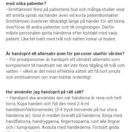
med olika patienter?
–Smittämnen finns på patientens hud och många studier visar
att smitta sprids via händer även vid korta patientkontakter.
Smittämnen överlever tillräckligt länge på händer för att hinna
överföras till andra patienter och till omgivningen. Därför
måste personalen sprita händerna efter kontakt med varje
patient. Lika tät tvätt med tvål och vatten torkar ut huden.
Är handsprit ett alternativ även för personer utanför vården?
– För privatpersoner är handsprit ett utmärkt alternativ som
komplement till handtvätt när det inte finns tillgång till tvål och
vatten – vilket är det mest effektiva sättet att få bort smuts
och smittoämnen om man tvättar ordentligt.
Hur använder jag handsprit på rätt sätt?
– Handsprit ska användas den när händerna är rena och helt
torra. Kupa handen och fyll den med 2-4 ml
handdesinfektionsmedel, (2-4 tryck beroende på hur stora
händerna är). Gnid in medlet överallt på händerna. Börja med
handflatorna, handryggarna, fingertopparna, runt alla fingrar
och i tumgreppen. Avsluta med handlederna. Fortsätt gnida