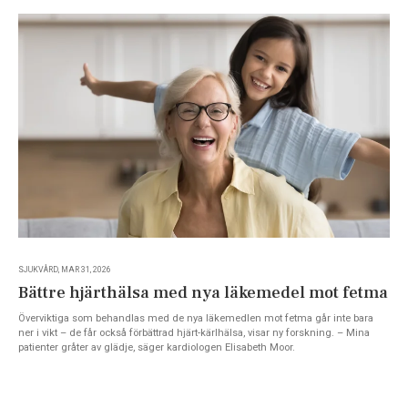
SJUKVÅRD, MAR 31, 2026
Bättre hjärthälsa med nya läkemedel mot fetma
Överviktiga som behandlas med de nya läkemedlen mot fetma går inte bara
ner i vikt – de får också förbättrad hjärt-kärlhälsa, visar ny forskning. – Mina
patienter gråter av glädje, säger kardiologen Elisabeth Moor.