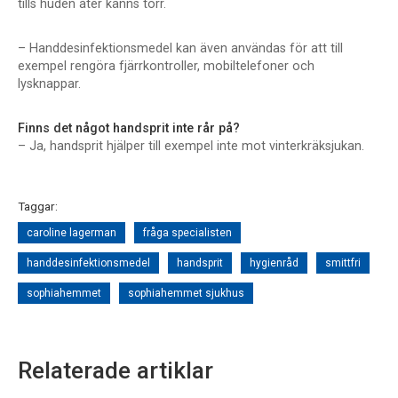
tills huden åter känns torr.
– Handdesinfektionsmedel kan även användas för att till
exempel rengöra fjärrkontroller, mobiltelefoner och
lysknappar.
Finns det något handsprit inte rår på?
– Ja, handsprit hjälper till exempel inte mot vinterkräksjukan.
Taggar:
caroline lagerman
fråga specialisten
handdesinfektionsmedel
handsprit
hygienråd
smittfri
sophiahemmet
sophiahemmet sjukhus
Relaterade artiklar