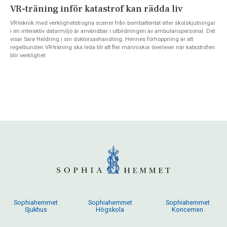
VR-träning inför katastrof kan rädda liv
VR-teknik med verklighetstrogna scener från bombattentat eller skolskjutningar
i en interaktiv datormiljö är användbar i utbildningen av ambulanspersonal. Det
visar Sara Heldring i sin doktorsavhandling. Hennes förhoppning är att
regelbunden VR-träning ska leda till att fler människor överlever när katastrofen
blir verklighet.
Sophiahemmet
Sophiahemmet
Sophiahemmet
Sjukhus
Högskola
Koncernen