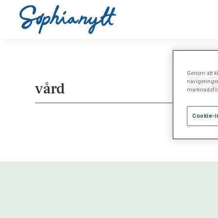
Genom att kl
navigeringe
vård
marknadsför
Cookie-i