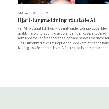
SJUKVÅRD, OKT 16, 2025
Hjärt-lungräddning räddade Alf
När Alf plötsligt föll ihop livlös mitt under Lidingöloppet blev
snabb hjärt-lungräddning avgörande. I den kusliga tystnad
som uppstod i spåret agerade Sophiahemmets medarbeta
Pia Hultkrantz direkt. Ett ingripande som kom att rädda han
liv. I dag, tolv år senare, lever Alf ett aktivt liv som pensionär.