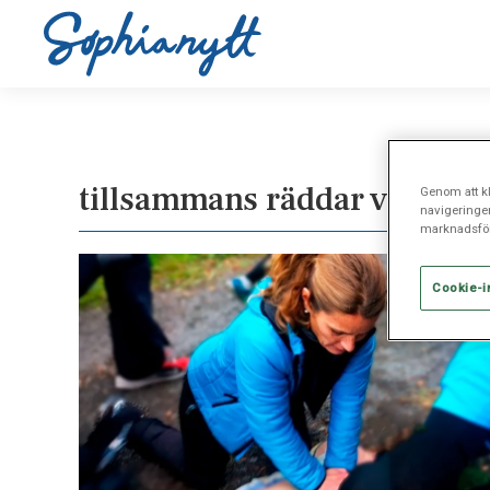
tillsammans räddar vi liv
Genom att kl
navigeringe
marknadsför
Cookie-i