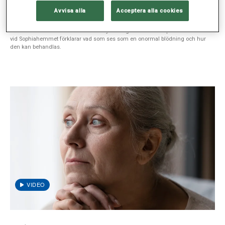
Ofrivilliga blödningar vanligt problem
Avvisa alla
Acceptera alla cookies
Många kvinnor får ofrivilliga blödningar någon gång men om de är
återkommande bör man söka vård. Gynekolog Saskia Eklind på Carlakliniken
vid Sophiahemmet förklarar vad som ses som en onormal blödning och hur
den kan behandlas.