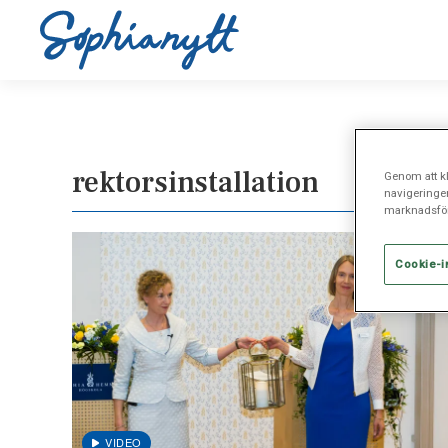
rektorsinstallation
Genom att kl
navigeringe
marknadsför
Cookie-i